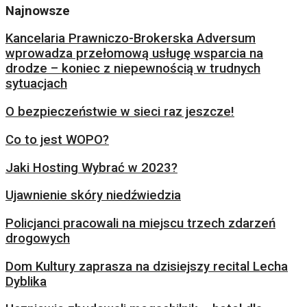
Najnowsze
Kancelaria Prawniczo-Brokerska Adversum
wprowadza przełomową usługę wsparcia na
drodze – koniec z niepewnością w trudnych
sytuacjach
O bezpieczeństwie w sieci raz jeszcze!
Co to jest WOPO?
Jaki Hosting Wybrać w 2023?
Ujawnienie skóry niedźwiedzia
Policjanci pracowali na miejscu trzech zdarzeń
drogowych
Dom Kultury zaprasza na dzisiejszy recital Lecha
Dyblika