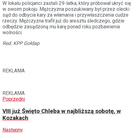
W lokalu policjanci zastali 29-latka, który próbował ukryć się
w swoim pokoju. Mężczyzna poszukiwany był przez olecki
sąd do odbycia kary za włamania i przywłaszczenia cudze
rzeczy. Mężczyzna trafił już do aresztu śledczego, gdzie
odbędzie zasądzoną mu karę ponad roku pozbawienia
wolności.
Red. KPP Gołdap
REKLAMA
REKLAMA
Poprzedni
VIII już Święto Chleba w najbliższą sobotę, w
Kozakach
Następny