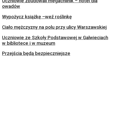
Uczniowie zbudowali megachilnik – hotel dla
owadów
Wypożycz książkę –weź roślinkę
Ciało mężczyzny na polu przy ulicy Warszawskiej
Uczniowie ze Szkoły Podstawowej w Galwieciach
w bibliotece i w muzeum
Przejścia będą bezpieczniejsze