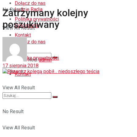
Dołącz do nas
Ludzie Radia
No Result
Zatrzymany kolejny
Polityka prywatności
poszukiwany
Ogłoszenia
View All Result
Kontakt
Dołącz do nas
Polityka prywatności
Red.
admin
17 sierpnia 2018
No Result
Kontakt
View All Result
No Result
View All Result