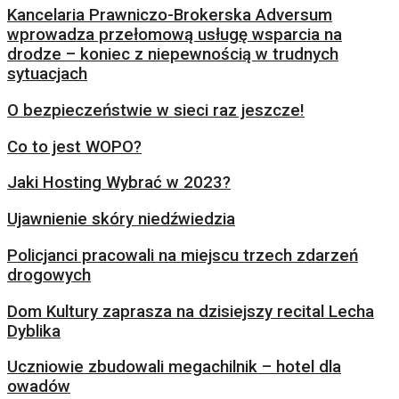
Kancelaria Prawniczo-Brokerska Adversum
wprowadza przełomową usługę wsparcia na
drodze – koniec z niepewnością w trudnych
sytuacjach
O bezpieczeństwie w sieci raz jeszcze!
Co to jest WOPO?
Jaki Hosting Wybrać w 2023?
Ujawnienie skóry niedźwiedzia
Policjanci pracowali na miejscu trzech zdarzeń
drogowych
Dom Kultury zaprasza na dzisiejszy recital Lecha
Dyblika
Uczniowie zbudowali megachilnik – hotel dla
owadów