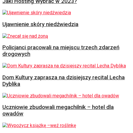
Jaki Hosting Wybrać w 2023?
Ujawnienie skóry niedźwiedzia
Policjanci pracowali na miejscu trzech zdarzeń
drogowych
Dom Kultury zaprasza na dzisiejszy recital Lecha
Dyblika
Uczniowie zbudowali megachilnik – hotel dla
owadów