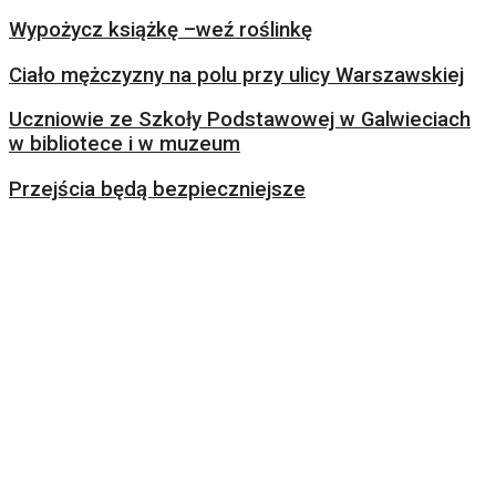
Wypożycz książkę –weź roślinkę
Ciało mężczyzny na polu przy ulicy Warszawskiej
Uczniowie ze Szkoły Podstawowej w Galwieciach
w bibliotece i w muzeum
Przejścia będą bezpieczniejsze