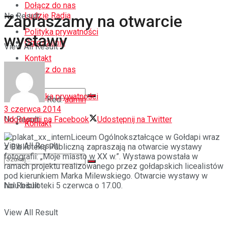
Dołącz do nas
Ludzie Radia
No Result
Zapraszamy na otwarcie
Polityka prywatności
wystawy
Ogłoszenia
View All Result
Kontakt
Dołącz do nas
Polityka prywatności
Red.
admin
3 czerwca 2014
Udostępnij na Facebook
Udostępnij na Twitter
No Result
Kontakt
Liceum Ogólnokształcące w Gołdapi wraz
View All Result
z Biblioteką Publiczną zapraszają na otwarcie wystawy
fotografii: „Moje miasto w XX w.”. Wystawa powstała w
ramach projektu realizowanego przez gołdapskich licealistów
pod kierunkiem Marka Milewskiego. Otwarcie wystawy w
holu biblioteki 5 czerwca o 17.00.
No Result
View All Result