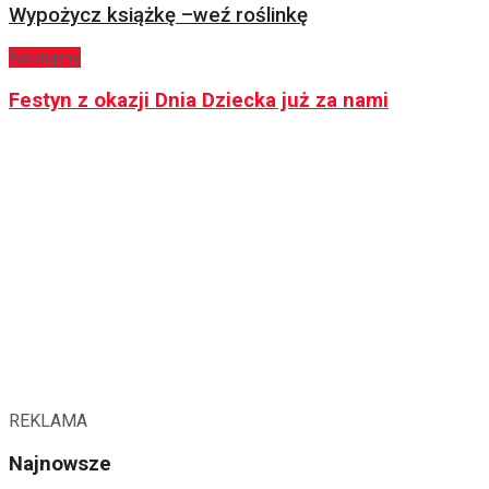
Wypożycz książkę –weź roślinkę
Następny
Festyn z okazji Dnia Dziecka już za nami
REKLAMA
Najnowsze