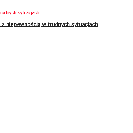
z niepewnością w trudnych sytuacjach