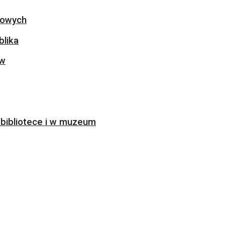
ogowych
blika
ów
bibliotece i w muzeum