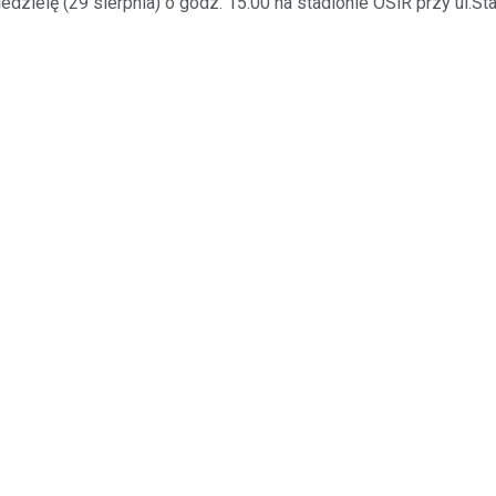
iedzielę (29 sierpnia) o godz. 15:00 na stadionie OSiR przy ul