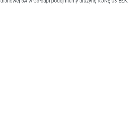
.Stadionowej 5A w Gołdapi podejmiemy drużynę RONĘ 03 EŁK.