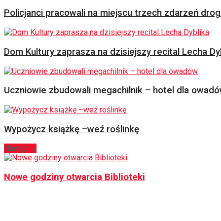
Policjanci pracowali na miejscu trzech zdarzeń dr
Dom Kultury zaprasza na dzisiejszy recital Lecha Dy
Uczniowie zbudowali megachilnik – hotel dla owad
Wypożycz książkę –weź roślinkę
Następny
Nowe godziny otwarcia Biblioteki