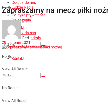
Dołącz do nas
Ludzie Radia
No Result
Zapraszamy na mecz piłki nożn
Polityka prywatności
Ogłoszenia
View All Result
Kontakt
Dołącz do nas
Red.
admin
29 sierpnia 2021
Polityka prywatności
No Result
Kontakt
View All Result
No Result
View All Result