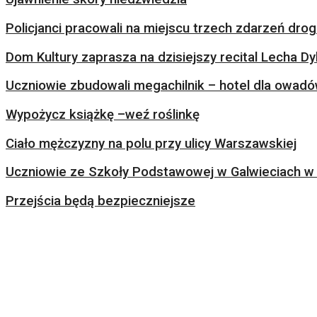
Policjanci pracowali na miejscu trzech zdarzeń dr
Dom Kultury zaprasza na dzisiejszy recital Lecha Dy
Uczniowie zbudowali megachilnik – hotel dla owad
Wypożycz książkę –weź roślinkę
Ciało mężczyzny na polu przy ulicy Warszawskiej
Uczniowie ze Szkoły Podstawowej w Galwieciach w 
Przejścia będą bezpieczniejsze