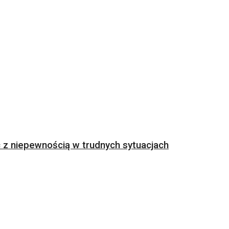
z niepewnością w trudnych sytuacjach