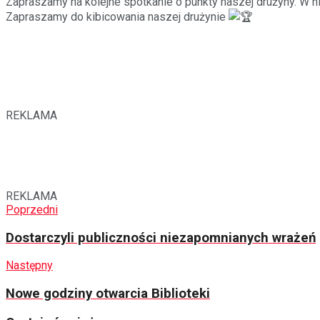
Zapraszamy na kolejne spotkanie o punkty naszej drużyny. W n
Zapraszamy do kibicowania naszej drużynie
REKLAMA
REKLAMA
Poprzedni
Dostarczyli publiczności niezapomnianych wrażeń
Następny
Nowe godziny otwarcia Biblioteki