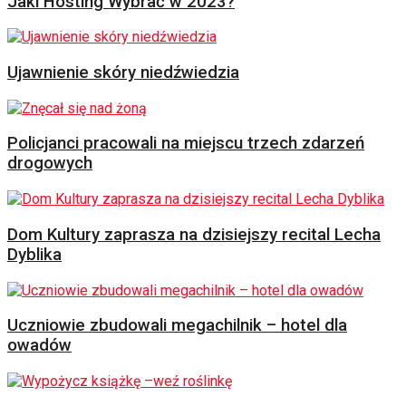
Jaki Hosting Wybrać w 2023?
Ujawnienie skóry niedźwiedzia
Policjanci pracowali na miejscu trzech zdarzeń
drogowych
Dom Kultury zaprasza na dzisiejszy recital Lecha
Dyblika
Uczniowie zbudowali megachilnik – hotel dla
owadów