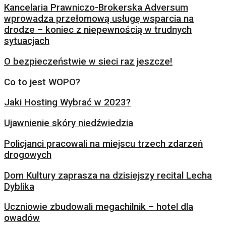
Kancelaria Prawniczo-Brokerska Adversum
wprowadza przełomową usługę wsparcia na
drodze – koniec z niepewnością w trudnych
sytuacjach
O bezpieczeństwie w sieci raz jeszcze!
Co to jest WOPO?
Jaki Hosting Wybrać w 2023?
Ujawnienie skóry niedźwiedzia
Policjanci pracowali na miejscu trzech zdarzeń
drogowych
Dom Kultury zaprasza na dzisiejszy recital Lecha
Dyblika
Uczniowie zbudowali megachilnik – hotel dla
owadów