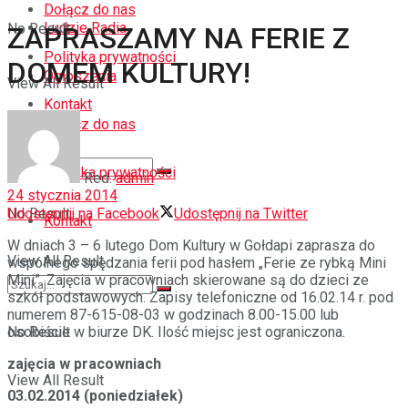
Dołącz do nas
Ludzie Radia
No Result
ZAPRASZAMY NA FERIE Z
Polityka prywatności
DOMEM KULTURY!
Ogłoszenia
View All Result
Kontakt
Dołącz do nas
Polityka prywatności
Red.
admin
24 stycznia 2014
Udostępnij na Facebook
Udostępnij na Twitter
No Result
Kontakt
W dniach 3 – 6 lutego Dom Kultury w Gołdapi zaprasza do
View All Result
wspólnego spędzania ferii pod hasłem „Ferie ze rybką Mini
Mini”. Zajęcia w pracowniach skierowane są do dzieci ze
szkół podstawowych. Zapisy telefoniczne od 16.02.14 r. pod
numerem 87-615-08-03 w godzinach 8.00-15.00 lub
osobiście w biurze DK. Ilość miejsc jest ograniczona.
No Result
zajęcia w pracowniach
View All Result
03.02.2014 (poniedziałek)