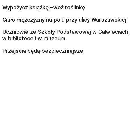
Wypożycz książkę –weź roślinkę
Ciało mężczyzny na polu przy ulicy Warszawskiej
Uczniowie ze Szkoły Podstawowej w Galwieciach
w bibliotece i w muzeum
Przejścia będą bezpieczniejsze