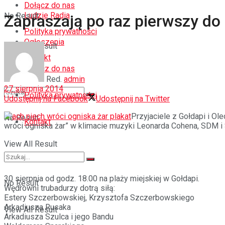
Dołącz do nas
Ludzie Radia
No Result
Zapraszają po raz pierwszy do
Polityka prywatności
Ogłoszenia
View All Result
Kontakt
Dołącz do nas
Red.
admin
27 sierpnia 2014
Polityka prywatności
Udostępnij na Facebook
Udostępnij na Twitter
Przyjaciele z Gołdapi i Ol
No Result
Kontakt
wróci ogniska żar” w klimacie muzyki Leonarda Cohena, SDM i 
View All Result
30 sierpnia od godz. 18.00 na plaży miejskiej w Gołdapi.
No Result
Wędrowni trubadurzy dotrą siłą:
Estery Szczerbowskiej, Krzysztofa Szczerbowskiego
Arkadiusza Rusaka
View All Result
Arkadiusza Szulca i jego Bandu