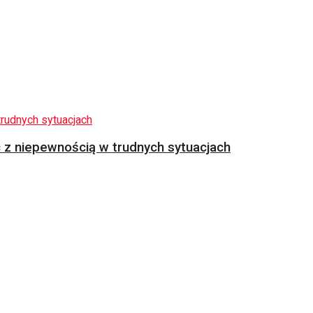
z niepewnością w trudnych sytuacjach