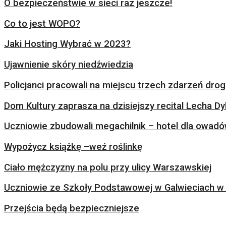
O bezpieczeństwie w sieci raz jeszcze!
Co to jest WOPO?
Jaki Hosting Wybrać w 2023?
Ujawnienie skóry niedźwiedzia
Policjanci pracowali na miejscu trzech zdarzeń dr
Dom Kultury zaprasza na dzisiejszy recital Lecha Dy
Uczniowie zbudowali megachilnik – hotel dla owad
Wypożycz książkę –weź roślinkę
Ciało mężczyzny na polu przy ulicy Warszawskiej
Uczniowie ze Szkoły Podstawowej w Galwieciach w 
Przejścia będą bezpieczniejsze