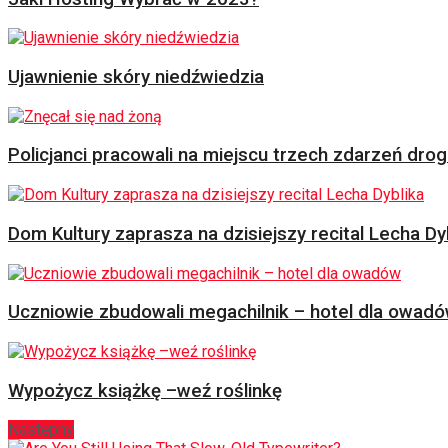
Ujawnienie skóry niedźwiedzia
Policjanci pracowali na miejscu trzech zdarzeń dr
Dom Kultury zaprasza na dzisiejszy recital Lecha Dy
Uczniowie zbudowali megachilnik – hotel dla owad
Wypożycz książkę –weź roślinkę
Następny