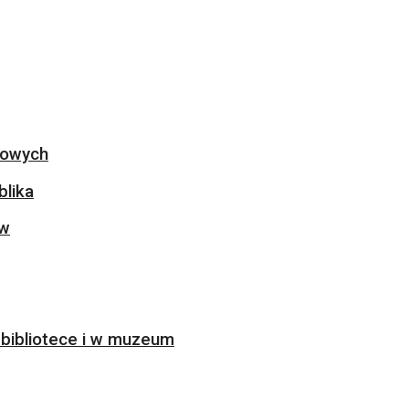
ogowych
blika
ów
bibliotece i w muzeum