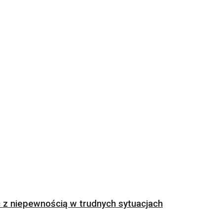
z niepewnością w trudnych sytuacjach