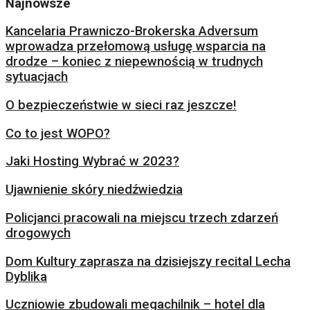
Najnowsze
Kancelaria Prawniczo-Brokerska Adversum
wprowadza przełomową usługę wsparcia na
drodze – koniec z niepewnością w trudnych
sytuacjach
O bezpieczeństwie w sieci raz jeszcze!
Co to jest WOPO?
Jaki Hosting Wybrać w 2023?
Ujawnienie skóry niedźwiedzia
Policjanci pracowali na miejscu trzech zdarzeń
drogowych
Dom Kultury zaprasza na dzisiejszy recital Lecha
Dyblika
Uczniowie zbudowali megachilnik – hotel dla