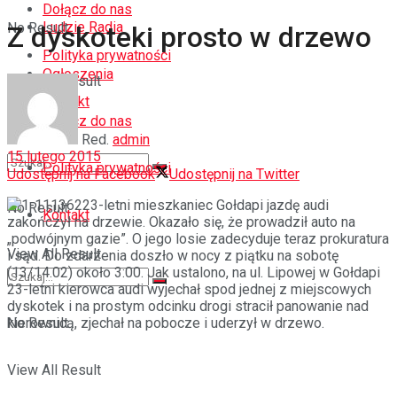
Dołącz do nas
Ludzie Radia
No Result
Z dyskoteki prosto w drzewo
Polityka prywatności
Ogłoszenia
View All Result
Kontakt
Dołącz do nas
Red.
admin
15 lutego 2015
Polityka prywatności
Udostępnij na Facebook
Udostępnij na Twitter
23-letni mieszkaniec Gołdapi jazdę audi
No Result
Kontakt
zakończył na drzewie. Okazało się, że prowadził auto na
„podwójnym gazie”. O jego losie zadecyduje teraz prokuratura
View All Result
i sąd.
Do zdarzenia doszło w nocy z piątku na sobotę
(13/14.02) około 3:00. Jak ustalono, na ul. Lipowej w Gołdapi
23-letni kierowca audi wyjechał spod jednej z miejscowych
dyskotek i na prostym odcinku drogi stracił panowanie nad
kierownicą, zjechał na pobocze i uderzył w drzewo.
No Result
View All Result