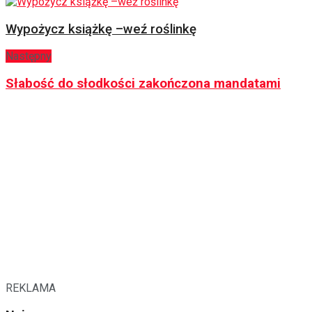
Wypożycz książkę –weź roślinkę
Następny
Słabość do słodkości zakończona mandatami
REKLAMA