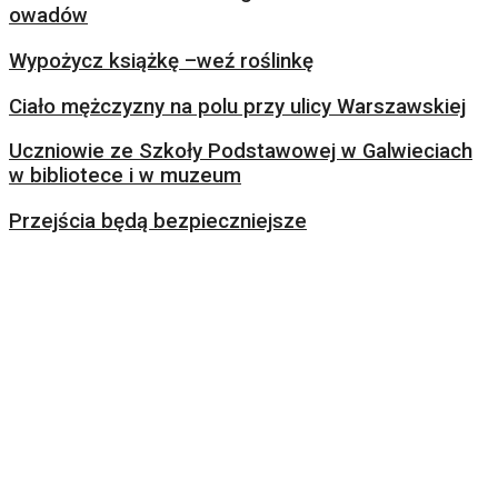
owadów
Wypożycz książkę –weź roślinkę
Ciało mężczyzny na polu przy ulicy Warszawskiej
Uczniowie ze Szkoły Podstawowej w Galwieciach
w bibliotece i w muzeum
Przejścia będą bezpieczniejsze