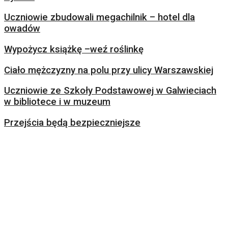
Uczniowie zbudowali megachilnik – hotel dla
owadów
Wypożycz książkę –weź roślinkę
Ciało mężczyzny na polu przy ulicy Warszawskiej
Uczniowie ze Szkoły Podstawowej w Galwieciach
w bibliotece i w muzeum
Przejścia będą bezpieczniejsze