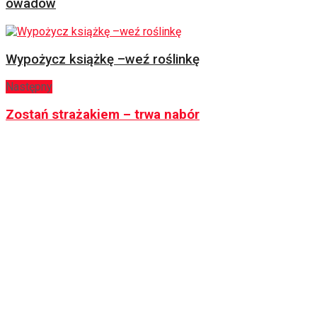
owadów
Wypożycz książkę –weź roślinkę
Następny
Zostań strażakiem – trwa nabór