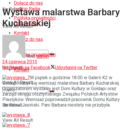
Dołącz do nas
Ludzie Radia
No Result
Wystawa malarstwa Barbary
Polityka prywatności
Kucharskiej
Ogłoszenia
View All Result
Kontakt
Dołącz do nas
Polityka prywatności
Red.
admin
24 czerwca 2013
Udostępnij na Facebook
Udostępnij na Twitter
No Result
Kontakt
W piątek o godzinie 18.00 w Galerii K2 w
View All Result
Gołdapi odbył się wernisaż malarstwa Barbary Kucharskiej.
Organizatorem wystawy jest Dom Kultury w Gołdapi oraz
zarząd okręgu olsztyńskiego Związku Polskich Artystów
Plastyków. Wernisaż poprowadził pracownik Domu Kultury
Jarosław Jasiński. Pani Barbara niestety nie przybyła.
No Result
View All Result