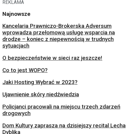
REKLAMA
Najnowsze
Kancelaria Prawniczo-Brokerska Adversum
wprowadza przełomową usługę wsparcia na
drodze – koniec z niepewnością w trudnych
sytuacjach
O bezpieczeństwie w sieci raz jeszcze!
Co to jest WOPO?
Jaki Hosting Wybrać w 2023?
Ujawnienie skóry niedźwiedzia
Policjanci pracowali na miejscu trzech zdarzeń
drogowych
Dom Kultury zaprasza na dzisiejszy recital Lecha
Dyblika