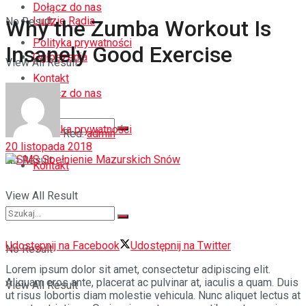
Dołącz do nas
Ludzie Radia
No Result
Why the Zumba Workout Is
Polityka prywatności
Insanely Good Exercise
Ogłoszenia
View All Result
Kontakt
Dołącz do nas
Polityka prywatności
Red.
admin
20 listopada 2018
No Result
Kontakt
View All Result
Udostępnij na Facebook
Udostępnij na Twitter
No Result
Lorem ipsum dolor sit amet, consectetur adipiscing elit.
Aliquam eros ante, placerat ac pulvinar at, iaculis a quam. Duis
View All Result
ut risus lobortis diam molestie vehicula. Nunc aliquet lectus at