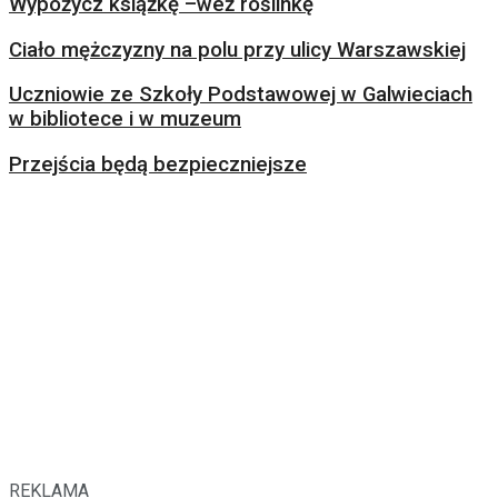
Wypożycz książkę –weź roślinkę
Ciało mężczyzny na polu przy ulicy Warszawskiej
Uczniowie ze Szkoły Podstawowej w Galwieciach
w bibliotece i w muzeum
Przejścia będą bezpieczniejsze
REKLAMA