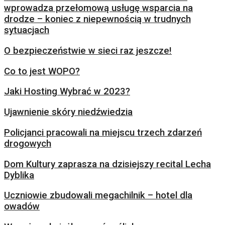
wprowadza przełomową usługę wsparcia na
drodze – koniec z niepewnością w trudnych
sytuacjach
O bezpieczeństwie w sieci raz jeszcze!
Co to jest WOPO?
Jaki Hosting Wybrać w 2023?
Ujawnienie skóry niedźwiedzia
Policjanci pracowali na miejscu trzech zdarzeń
drogowych
Dom Kultury zaprasza na dzisiejszy recital Lecha
Dyblika
Uczniowie zbudowali megachilnik – hotel dla
owadów