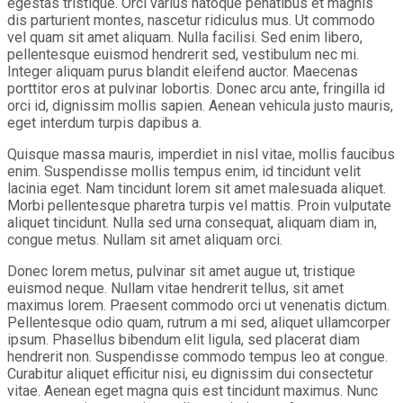
egestas tristique. Orci varius natoque penatibus et magnis
dis parturient montes, nascetur ridiculus mus. Ut commodo
vel quam sit amet aliquam. Nulla facilisi. Sed enim libero,
pellentesque euismod hendrerit sed, vestibulum nec mi.
Integer aliquam purus blandit eleifend auctor. Maecenas
porttitor eros at pulvinar lobortis. Donec arcu ante, fringilla id
orci id, dignissim mollis sapien. Aenean vehicula justo mauris,
eget interdum turpis dapibus a.
Quisque massa mauris, imperdiet in nisl vitae, mollis faucibus
enim. Suspendisse mollis tempus enim, id tincidunt velit
lacinia eget. Nam tincidunt lorem sit amet malesuada aliquet.
Morbi pellentesque pharetra turpis vel mattis. Proin vulputate
aliquet tincidunt. Nulla sed urna consequat, aliquam diam in,
congue metus. Nullam sit amet aliquam orci.
Donec lorem metus, pulvinar sit amet augue ut, tristique
euismod neque. Nullam vitae hendrerit tellus, sit amet
maximus lorem. Praesent commodo orci ut venenatis dictum.
Pellentesque odio quam, rutrum a mi sed, aliquet ullamcorper
ipsum. Phasellus bibendum elit ligula, sed placerat diam
hendrerit non. Suspendisse commodo tempus leo at congue.
Curabitur aliquet efficitur nisi, eu dignissim dui consectetur
vitae. Aenean eget magna quis est tincidunt maximus. Nunc