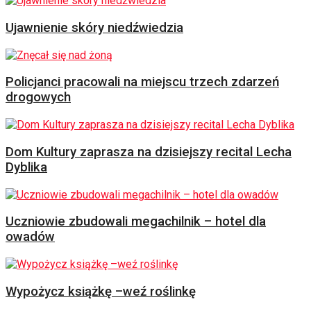
Ujawnienie skóry niedźwiedzia
Policjanci pracowali na miejscu trzech zdarzeń
drogowych
Dom Kultury zaprasza na dzisiejszy recital Lecha
Dyblika
Uczniowie zbudowali megachilnik – hotel dla
owadów
Wypożycz książkę –weź roślinkę