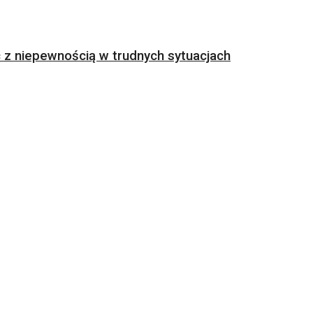
z niepewnością w trudnych sytuacjach