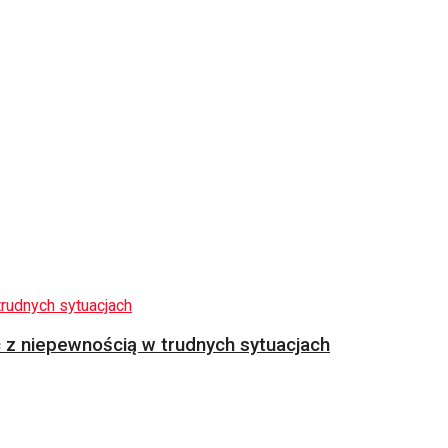
z niepewnością w trudnych sytuacjach