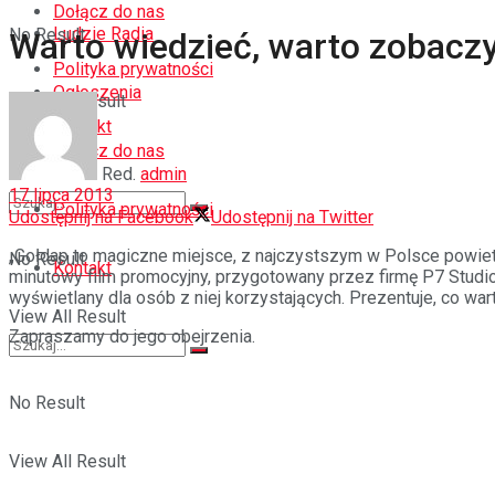
Dołącz do nas
Ludzie Radia
No Result
Warto wiedzieć, warto zobacz
Polityka prywatności
Ogłoszenia
View All Result
Kontakt
Dołącz do nas
Red.
admin
17 lipca 2013
Polityka prywatności
Udostępnij na Facebook
Udostępnij na Twitter
„Gołdap to magiczne miejsce, z najczystszym w Polsce powie
No Result
Kontakt
minutowy film promocyjny, przygotowany przez firmę P7 Studio
wyświetlany dla osób z niej korzystających. Prezentuje, co wa
View All Result
Zapraszamy do jego obejrzenia.
No Result
View All Result