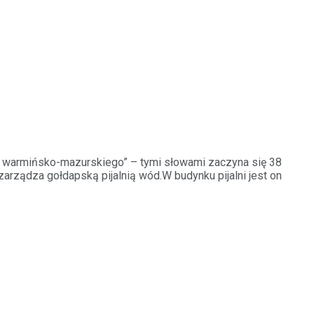
a warmińsko-mazurskiego” – tymi słowami zaczyna się 38
zarządza gołdapską pijalnią wód.
W budynku pijalni jest on