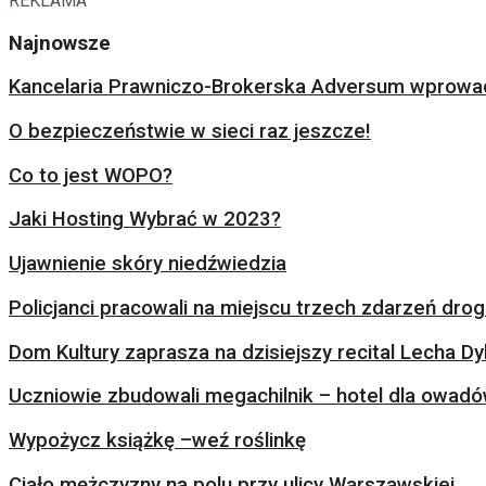
REKLAMA
Najnowsze
Kancelaria Prawniczo-Brokerska Adversum wprowad
O bezpieczeństwie w sieci raz jeszcze!
Co to jest WOPO?
Jaki Hosting Wybrać w 2023?
Ujawnienie skóry niedźwiedzia
Policjanci pracowali na miejscu trzech zdarzeń dr
Dom Kultury zaprasza na dzisiejszy recital Lecha Dy
Uczniowie zbudowali megachilnik – hotel dla owad
Wypożycz książkę –weź roślinkę
Ciało mężczyzny na polu przy ulicy Warszawskiej