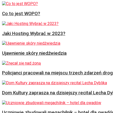
Co to jest WOPO?
Jaki Hosting Wybrać w 2023?
Ujawnienie skóry niedźwiedzia
Policjanci pracowali na miejscu trzech zdarzeń dr
Dom Kultury zaprasza na dzisiejszy recital Lecha Dy
Uczniowie zbudowali megachilnik – hotel dla owad