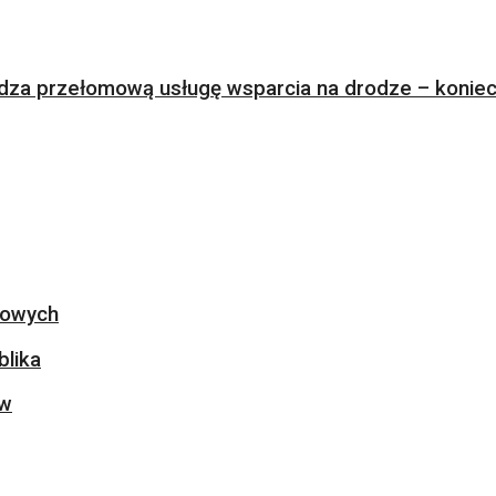
za przełomową usługę wsparcia na drodze – koniec 
ogowych
blika
ów