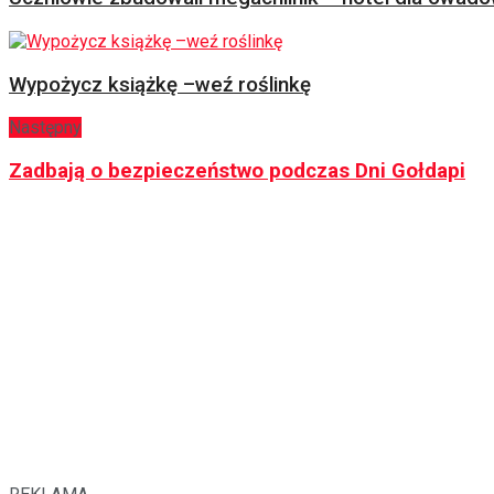
Wypożycz książkę –weź roślinkę
Następny
Zadbają o bezpieczeństwo podczas Dni Gołdapi