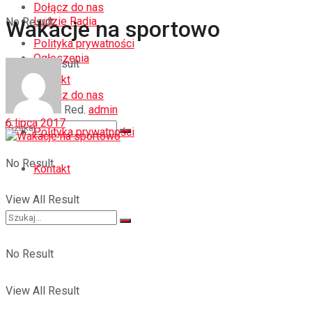
Dołącz do nas
Ludzie Radia
No Result
Wakacje na sportowo
Polityka prywatności
Ogłoszenia
View All Result
Kontakt
Dołącz do nas
Red.
admin
6 lipca 2017
Polityka prywatności
No Result
Kontakt
View All Result
No Result
View All Result