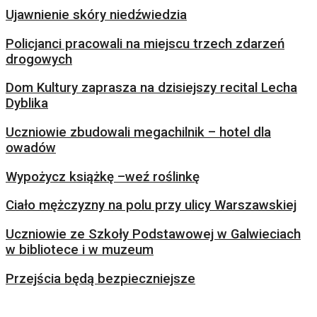
Ujawnienie skóry niedźwiedzia
Policjanci pracowali na miejscu trzech zdarzeń
drogowych
Dom Kultury zaprasza na dzisiejszy recital Lecha
Dyblika
Uczniowie zbudowali megachilnik – hotel dla
owadów
Wypożycz książkę –weź roślinkę
Ciało mężczyzny na polu przy ulicy Warszawskiej
Uczniowie ze Szkoły Podstawowej w Galwieciach
w bibliotece i w muzeum
Przejścia będą bezpieczniejsze