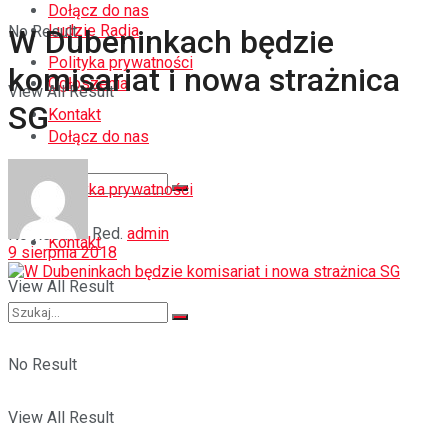
Dołącz do nas
Ludzie Radia
No Result
W Dubeninkach będzie
Polityka prywatności
komisariat i nowa strażnica
Ogłoszenia
View All Result
SG
Kontakt
Dołącz do nas
Polityka prywatności
Red.
admin
No Result
Kontakt
9 sierpnia 2018
View All Result
No Result
View All Result