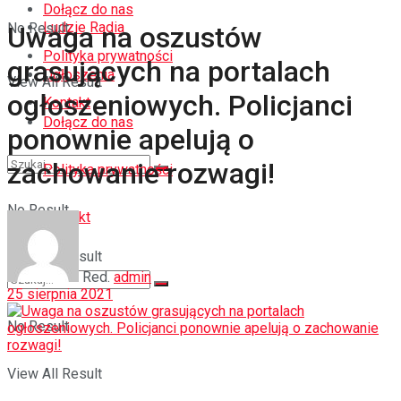
Dołącz do nas
Ludzie Radia
No Result
Uwaga na oszustów
Polityka prywatności
grasujących na portalach
Ogłoszenia
View All Result
ogłoszeniowych. Policjanci
Kontakt
Dołącz do nas
ponownie apelują o
zachowanie rozwagi!
Polityka prywatności
No Result
Kontakt
View All Result
Red.
admin
25 sierpnia 2021
No Result
View All Result