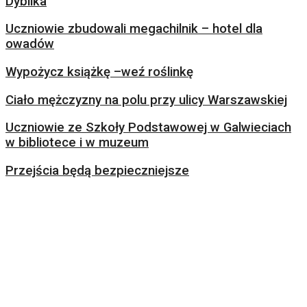
Dyblika
Uczniowie zbudowali megachilnik – hotel dla
owadów
Wypożycz książkę –weź roślinkę
Ciało mężczyzny na polu przy ulicy Warszawskiej
Uczniowie ze Szkoły Podstawowej w Galwieciach
w bibliotece i w muzeum
Przejścia będą bezpieczniejsze