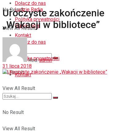
Dołącz do nas
Ludzie Radia
No Result
Uroczyste zakończenie
Polityka prywatności
„Wakacji w bibliotece”
Ogłoszenia
View All Result
Kontakt
Dołącz do nas
Polityka prywatności
Red.
admin
31 lipca 2018
No Result
Kontakt
View All Result
No Result
View All Result