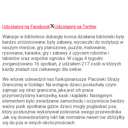
Udostępnij na Facebook
Udostępnij na Twitter
Wakacje w bibliotece dobiegły końca działania biblioteki były
bardzo zróżnicowane; były zabawy, wycieczki do instytucji w
naszym mieście, gry planszowe, puzzle, malowanie,
rysowanie, karaoke, gry i zabawy z użyciem robotów i
tabletów oraz wspólne ognisko. W ciągu 4 tygodni
zorganizowano 16 spotkań, z udziałem 217 osób w których
każdy znalazł coś ciekawego dla siebie.
We wtorek odwiedzili nas funkcjonariusze Placówki Straży
Granicznej w Gołdapi. Na wstępie dzieci posłuchały czym
zajmuje się straż graniczna, jaka jest ich praca
przymierzyliśmy kamizelkę, kask i kajdanki. Następnym
elementem było zwiedzanie samochodu i oczywiście bardzo
ważny punk spotkania gdzie dzieci mogły pogłaskać psa,
który posłusznie wykonywał polecenia swego przewodnika.
Jak się dowiedzieliśmy nikt tak normalnie nawet nie zbliżyłby
się do psa w innych okolicznościach.