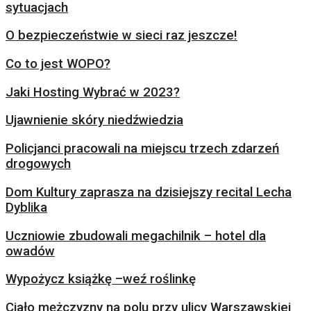
sytuacjach
O bezpieczeństwie w sieci raz jeszcze!
Co to jest WOPO?
Jaki Hosting Wybrać w 2023?
Ujawnienie skóry niedźwiedzia
Policjanci pracowali na miejscu trzech zdarzeń
drogowych
Dom Kultury zaprasza na dzisiejszy recital Lecha
Dyblika
Uczniowie zbudowali megachilnik – hotel dla
owadów
Wypożycz książkę –weź roślinkę
Ciało mężczyzny na polu przy ulicy Warszawskiej