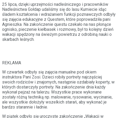
25 lipca, dzięki uprzejmości nadleśniczego i pracowników
Nadleśnictwa Gołdap udaliśmy się do lasu Kumiecie idąc
śladem kształcenia i wdrażaniem funkcji poznawczych odbyły
się zajęcia edukacyjne z Questem, które poprowadziła pani
Agnieszka. Na zakończenie questu czekało na nas płonące
ognisko, pieczenie kiełbasek i rozmowy, był to kolejny dzień
wakacji spędzony na świeżym powietrzu z odrobiną nauki o
skarbach leśnych.
REKLAMA
W czwartek odbyły się zajęcia manualne pod okiem
instruktora Pani Zosi. Dzieci robiły portrety najczęściej
swoich rodziców i znajomych, następnie ozdabiały koperty, w
których dostarczyły portrety. Na zakończenie dnia każdy
wykonał pejzaż na talerzu. Wszystkie prace wykonane
zostały różną techniką np. malowanie, rysowanie, wycinanie,
ale wszystkie dołożyły wszelkich starań, aby wykonać je
bardzo starannie i ładnie.
W piątek odbyło się uroczyste zakończenie „Wakacji w