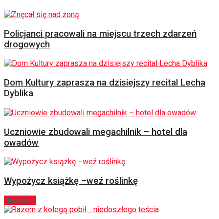
Policjanci pracowali na miejscu trzech zdarzeń
drogowych
Dom Kultury zaprasza na dzisiejszy recital Lecha
Dyblika
Uczniowie zbudowali megachilnik – hotel dla
owadów
Wypożycz książkę –weź roślinkę
Następny