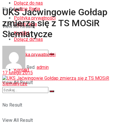
Dołącz do nas
Ludzie Radia
No Result
UKS Jaćwingowie Gołdap
Polityka prywatności
zmierzą się z TS MOSiR
Ogłoszenia
View All Result
Siemiatycze
Kontakt
Dołącz do nas
Polityka prywatności
Red.
admin
No Result
Kontakt
17 lutego 2015
View All Result
No Result
View All Result