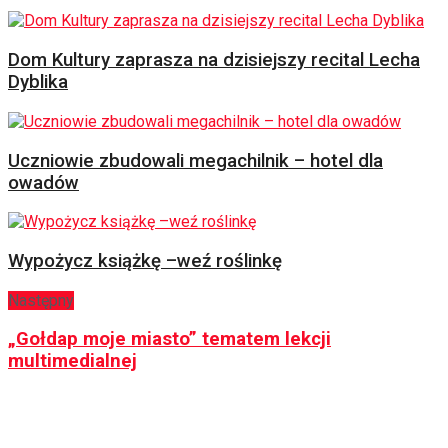
Dom Kultury zaprasza na dzisiejszy recital Lecha
Dyblika
Uczniowie zbudowali megachilnik – hotel dla
owadów
Wypożycz książkę –weź roślinkę
Następny
„Gołdap moje miasto” tematem lekcji
multimedialnej