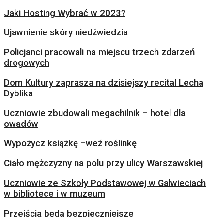
Jaki Hosting Wybrać w 2023?
Ujawnienie skóry niedźwiedzia
Policjanci pracowali na miejscu trzech zdarzeń
drogowych
Dom Kultury zaprasza na dzisiejszy recital Lecha
Dyblika
Uczniowie zbudowali megachilnik – hotel dla
owadów
Wypożycz książkę –weź roślinkę
Ciało mężczyzny na polu przy ulicy Warszawskiej
Uczniowie ze Szkoły Podstawowej w Galwieciach
w bibliotece i w muzeum
Przejścia będą bezpieczniejsze