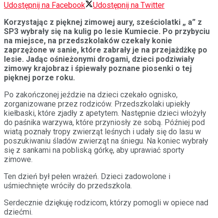
Udostępnij na Facebook
Udostępnij na Twitter
Korzystając z pięknej zimowej aury, sześciolatki „ a” z
SP3 wybrały się na kulig po lesie Kumiecie. Po przybyciu
na miejsce, na przedszkolaków czekały konie
zaprzężone w sanie, które zabrały je na przejażdżkę po
lesie. Jadąc ośnieżonymi drogami, dzieci podziwiały
zimowy krajobraz i śpiewały poznane piosenki o tej
pięknej porze roku.
Po zakończonej jeździe na dzieci czekało ognisko,
zorganizowane przez rodziców. Przedszkolaki upiekły
kiełbaski, które zjadły z apetytem. Następnie dzieci włożyły
do paśnika warzywa, które przyniosły ze sobą. Później pod
wiatą poznały tropy zwierząt leśnych i udały się do lasu w
poszukiwaniu śladów zwierząt na śniegu. Na koniec wybrały
się z sankami na pobliską górkę, aby uprawiać sporty
zimowe.
Ten dzień był pełen wrażeń. Dzieci zadowolone i
uśmiechnięte wróciły do przedszkola.
Serdecznie dziękuję rodzicom, którzy pomogli w opiece nad
dziećmi.