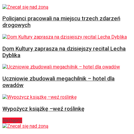
Policjanci pracowali na miejscu trzech zdarzeń
drogowych
Dom Kultury zaprasza na dzisiejszy recital Lecha
Dyblika
Uczniowie zbudowali megachilnik – hotel dla
owadów
Wypożycz książkę –weź roślinkę
Następny