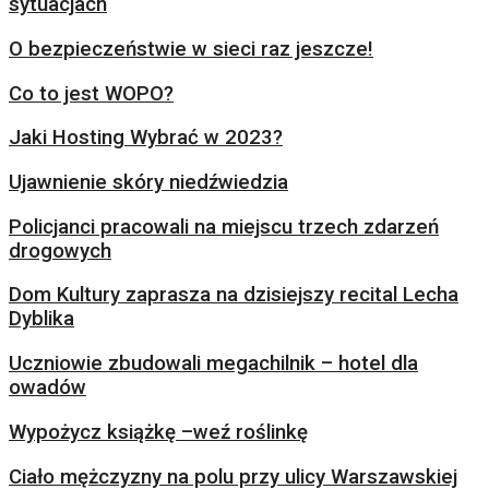
sytuacjach
O bezpieczeństwie w sieci raz jeszcze!
Co to jest WOPO?
Jaki Hosting Wybrać w 2023?
Ujawnienie skóry niedźwiedzia
Policjanci pracowali na miejscu trzech zdarzeń
drogowych
Dom Kultury zaprasza na dzisiejszy recital Lecha
Dyblika
Uczniowie zbudowali megachilnik – hotel dla
owadów
Wypożycz książkę –weź roślinkę
Ciało mężczyzny na polu przy ulicy Warszawskiej