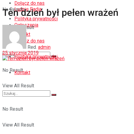
Dołącz do nas
Ludzie Radia
No Result
Ten dzień był pełen wrażeń
Polityka prywatności
Ogłoszenia
View All Result
Kontakt
Dołącz do nas
Red.
admin
25 stycznia 2019
Polityka prywatności
No Result
Kontakt
View All Result
No Result
View All Result