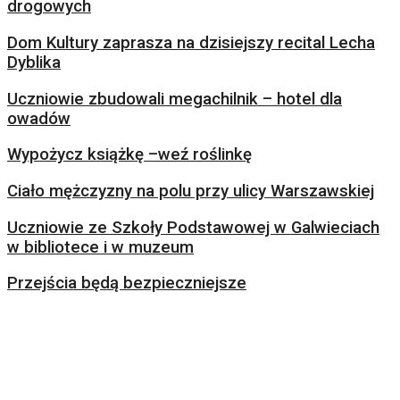
drogowych
Dom Kultury zaprasza na dzisiejszy recital Lecha
Dyblika
Uczniowie zbudowali megachilnik – hotel dla
owadów
Wypożycz książkę –weź roślinkę
Ciało mężczyzny na polu przy ulicy Warszawskiej
Uczniowie ze Szkoły Podstawowej w Galwieciach
w bibliotece i w muzeum
Przejścia będą bezpieczniejsze