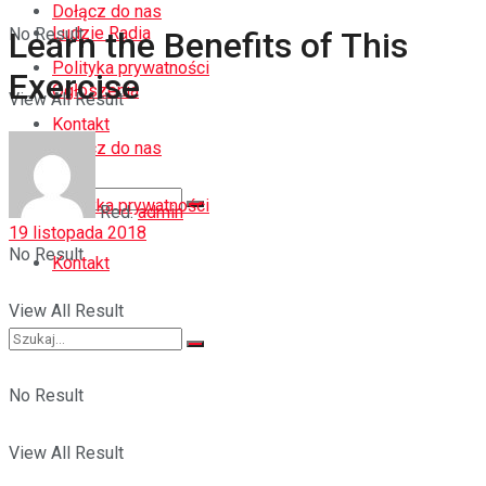
Dołącz do nas
Ludzie Radia
No Result
Learn the Benefits of This
Polityka prywatności
Exercise
Ogłoszenia
View All Result
Kontakt
Dołącz do nas
Polityka prywatności
Red.
admin
19 listopada 2018
No Result
Kontakt
View All Result
No Result
View All Result