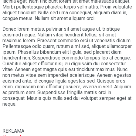
lacinia eget. Nam tincidunt lorem sit amet malesuada aliquet.
Morbi pellentesque pharetra turpis vel mattis. Proin vulputate
aliquet tincidunt. Nulla sed urna consequat, aliquam diam in,
congue metus. Nullam sit amet aliquam orci.
Donec lorem metus, pulvinar sit amet augue ut, tristique
euismod neque. Nullam vitae hendrerit tellus, sit amet
maximus lorem. Praesent commodo orci ut venenatis dictum.
Pellentesque odio quam, rutrum a mi sed, aliquet ullamcorper
ipsum. Phasellus bibendum elit ligula, sed placerat diam
hendrerit non. Suspendisse commodo tempus leo at congue.
Curabitur aliquet efficitur nisi, eu dignissim dui consectetur
vitae. Aenean eget magna quis est tincidunt maximus. Nunc
non metus vitae sem imperdiet scelerisque. Aenean egestas
euismod ante, id congue ligula egestas sed. Quisque eros
enim, dignissim non efficitur posuere, viverra in velit. Aliquam
ac pretium sem. Suspendisse fringilla mattis orci in
consequat. Mauris quis nulla sed dui volutpat semper eget at
neque.
REKLAMA