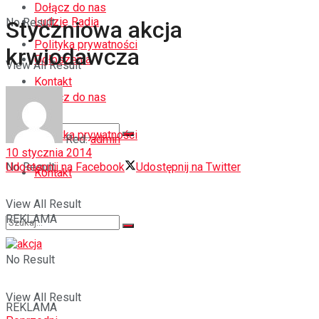
Dołącz do nas
Ludzie Radia
No Result
Styczniowa akcja
Polityka prywatności
krwiodawcza
Ogłoszenia
View All Result
Kontakt
Dołącz do nas
Polityka prywatności
Red.
admin
10 stycznia 2014
Udostępnij na Facebook
Udostępnij na Twitter
No Result
Kontakt
View All Result
REKLAMA
No Result
View All Result
REKLAMA