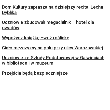
Dom Kultury zaprasza na dzisiejszy recital Lecha
Dyblika
Uczniowie zbudowali megachilnik – hotel dla
owadów
Wypożycz książkę –weź roślinkę
Ciało mężczyzny na polu przy ulicy Warszawskiej
Uczniowie ze Szkoły Podstawowej w Galwieciach
w bibliotece i w muzeum
Przejścia będą bezpieczniejsze