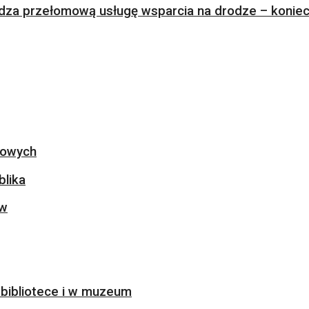
za przełomową usługę wsparcia na drodze – koniec 
ogowych
blika
ów
bibliotece i w muzeum