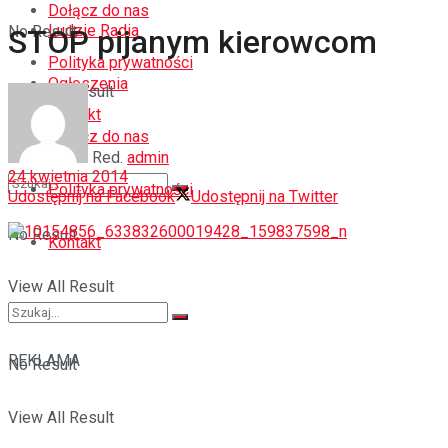
Dołącz do nas
Ludzie Radia
No Result
STOP pijanym kierowcom
Polityka prywatności
Ogłoszenia
View All Result
Kontakt
Dołącz do nas
Red.
admin
24 kwietnia 2014
Polityka prywatności
Udostępnij na Facebook
Udostępnij na Twitter
No Result
Kontakt
View All Result
REKLAMA
No Result
View All Result