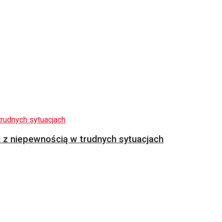
z niepewnością w trudnych sytuacjach