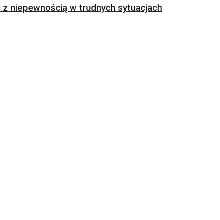
z niepewnością w trudnych sytuacjach