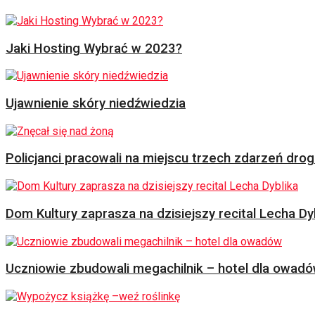
Jaki Hosting Wybrać w 2023?
Ujawnienie skóry niedźwiedzia
Policjanci pracowali na miejscu trzech zdarzeń dr
Dom Kultury zaprasza na dzisiejszy recital Lecha Dy
Uczniowie zbudowali megachilnik – hotel dla owad