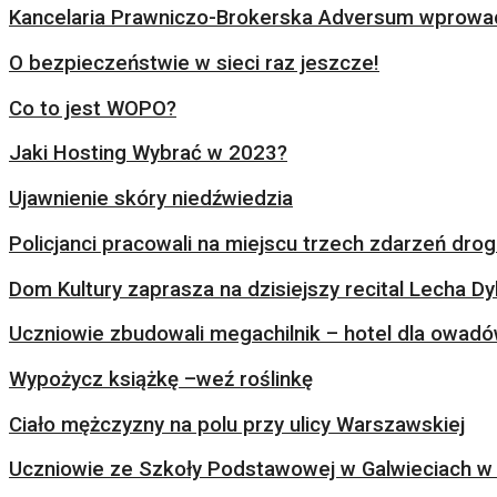
Kancelaria Prawniczo-Brokerska Adversum wprowad
O bezpieczeństwie w sieci raz jeszcze!
Co to jest WOPO?
Jaki Hosting Wybrać w 2023?
Ujawnienie skóry niedźwiedzia
Policjanci pracowali na miejscu trzech zdarzeń dr
Dom Kultury zaprasza na dzisiejszy recital Lecha Dy
Uczniowie zbudowali megachilnik – hotel dla owad
Wypożycz książkę –weź roślinkę
Ciało mężczyzny na polu przy ulicy Warszawskiej
Uczniowie ze Szkoły Podstawowej w Galwieciach w 