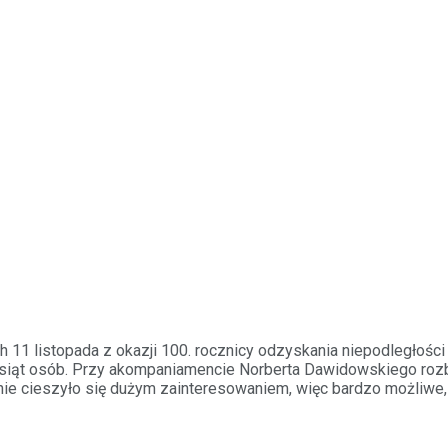
ch 11 listopada z okazji 100. rocznicy odzyskania niepodległoś
ąt osób. Przy akompaniamencie Norberta Dawidowskiego rozbrzmia
enie cieszyło się dużym zainteresowaniem, więc bardzo możliwe,