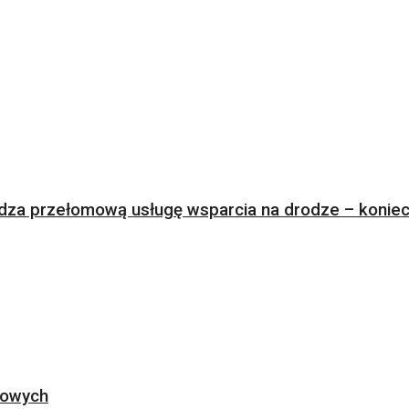
za przełomową usługę wsparcia na drodze – koniec 
ogowych