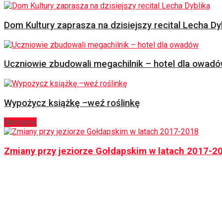
Dom Kultury zaprasza na dzisiejszy recital Lecha Dy
Uczniowie zbudowali megachilnik – hotel dla owad
Wypożycz książkę –weź roślinkę
Następny
Zmiany przy jeziorze Gołdapskim w latach 2017-2