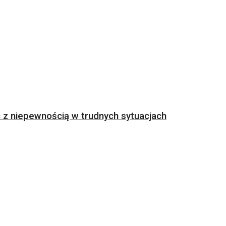
z niepewnością w trudnych sytuacjach