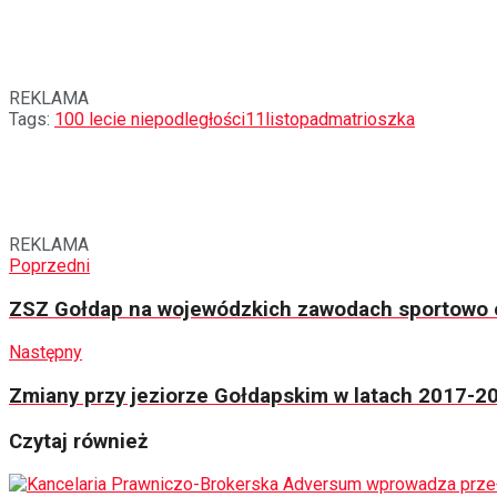
REKLAMA
Tags:
100 lecie niepodległości
11listopad
matrioszka
REKLAMA
Poprzedni
ZSZ Gołdap na wojewódzkich zawodach sportowo o
Następny
Zmiany przy jeziorze Gołdapskim w latach 2017-2
Czytaj również