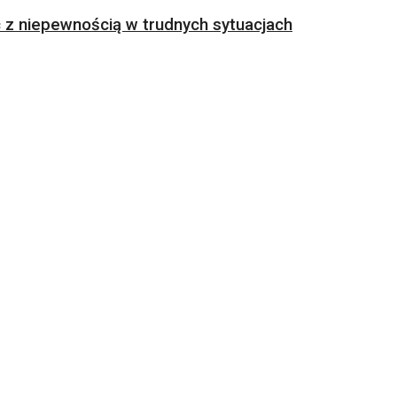
z niepewnością w trudnych sytuacjach