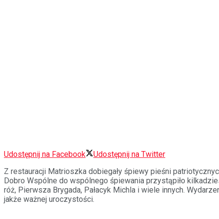
Udostępnij na Facebook
Udostępnij na Twitter
Z restauracji Matrioszka dobiegały śpiewy pieśni patriotyczny
Dobro Wspólne do wspólnego śpiewania przystąpiło kilkadziesi
róż, Pierwsza Brygada, Pałacyk Michla i wiele innych. Wydarz
jakże ważnej uroczystości.