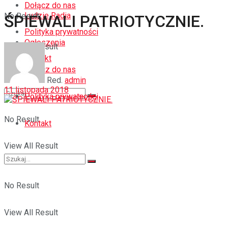
Dołącz do nas
Ludzie Radia
No Result
ŚPIEWALI PATRIOTYCZNIE.
Polityka prywatności
Ogłoszenia
View All Result
Kontakt
Dołącz do nas
Red.
admin
11 listopada 2018
Polityka prywatności
No Result
Kontakt
View All Result
No Result
View All Result