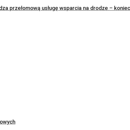
za przełomową usługę wsparcia na drodze – koniec 
ogowych