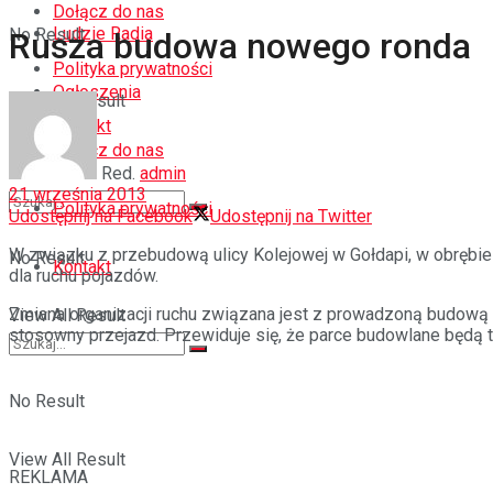
Dołącz do nas
Ludzie Radia
No Result
Rusza budowa nowego ronda
Polityka prywatności
Ogłoszenia
View All Result
Kontakt
Dołącz do nas
Red.
admin
21 września 2013
Polityka prywatności
Udostępnij na Facebook
Udostępnij na Twitter
W związku z przebudową ulicy Kolejowej w Gołdapi, w obrębie
No Result
Kontakt
dla ruchu pojazdów.
Zmiana organizacji ruchu związana jest z prowadzoną budową
View All Result
stosowny przejazd. Przewiduje się, że parce budowlane będą tr
No Result
View All Result
REKLAMA