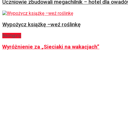
Uczniowie zbudowali megachilnik – hotel dla owad
Wypożycz książkę –weź roślinkę
Następny
Wyróżnienie za „Sieciaki na wakacjach”