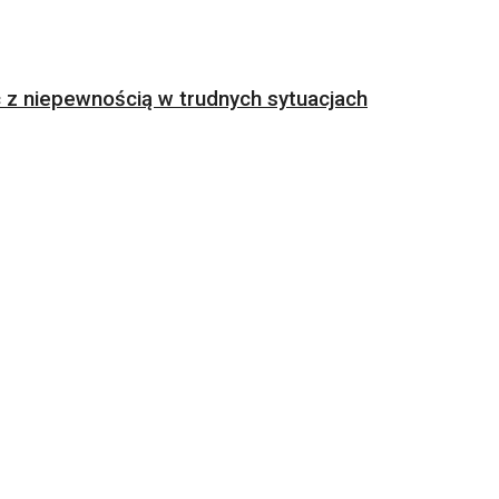
z niepewnością w trudnych sytuacjach