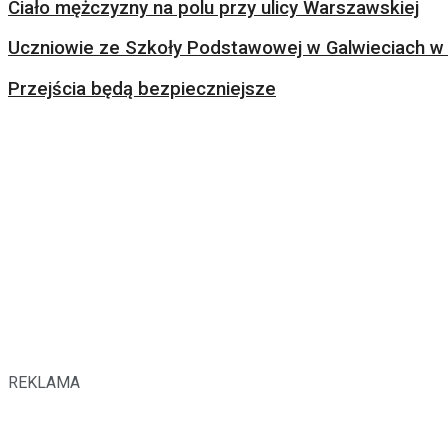
Ciało mężczyzny na polu przy ulicy Warszawskiej
Uczniowie ze Szkoły Podstawowej w Galwieciach w 
Przejścia będą bezpieczniejsze
REKLAMA