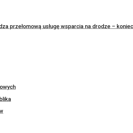
za przełomową usługę wsparcia na drodze – koniec 
ogowych
blika
ów