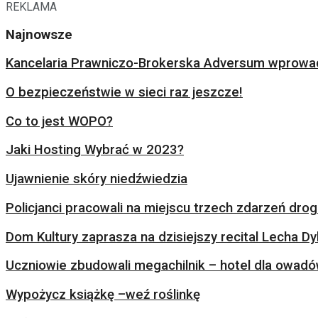
REKLAMA
Najnowsze
Kancelaria Prawniczo-Brokerska Adversum wprowad
O bezpieczeństwie w sieci raz jeszcze!
Co to jest WOPO?
Jaki Hosting Wybrać w 2023?
Ujawnienie skóry niedźwiedzia
Policjanci pracowali na miejscu trzech zdarzeń dr
Dom Kultury zaprasza na dzisiejszy recital Lecha Dy
Uczniowie zbudowali megachilnik – hotel dla owad
Wypożycz książkę –weź roślinkę