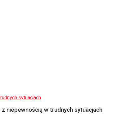
z niepewnością w trudnych sytuacjach