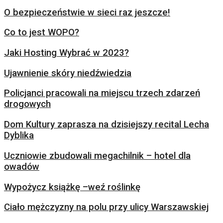
O bezpieczeństwie w sieci raz jeszcze!
Co to jest WOPO?
Jaki Hosting Wybrać w 2023?
Ujawnienie skóry niedźwiedzia
Policjanci pracowali na miejscu trzech zdarzeń
drogowych
Dom Kultury zaprasza na dzisiejszy recital Lecha
Dyblika
Uczniowie zbudowali megachilnik – hotel dla
owadów
Wypożycz książkę –weź roślinkę
Ciało mężczyzny na polu przy ulicy Warszawskiej