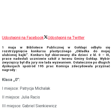
Udostępnij na Facebook
Udostępnij na Twitter
1 maja w Bibliotece Publicznej w Gołdapi odbyło się
rozstrzygnięcie konkursu plastycznego „Okładka do mojej
ulubionej bajki”. Konkurs był skierowany dla dzieci z kl. 0 – III,
prace nadesłali uczniowie szkół z terenu Gminy Gołdap. Wybór
zwycięzcy był dla jury nie lada wyzwaniem. Ostatecznie po długich
dyskusjach spośród 195 prac Komisja zdecydowała przyznać
nagrody :
Klasa „0”:
I miejsce: Patrycja Michalak
II miejsce: Julia Racis
III miejsce: Gabriel Sienkiewicz