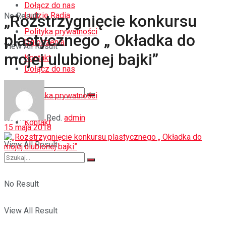
Dołącz do nas
Ludzie Radia
No Result
„Rozstrzygnięcie konkursu
Polityka prywatności
plastycznego „ Okładka do
Ogłoszenia
View All Result
mojej ulubionej bajki”
Kontakt
Dołącz do nas
Polityka prywatności
Red.
admin
No Result
Kontakt
15 maja 2018
View All Result
No Result
View All Result