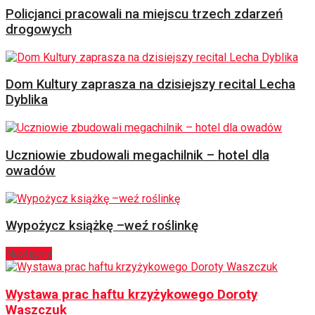
Policjanci pracowali na miejscu trzech zdarzeń
drogowych
Dom Kultury zaprasza na dzisiejszy recital Lecha
Dyblika
Uczniowie zbudowali megachilnik – hotel dla
owadów
Wypożycz książkę –weź roślinkę
Następny
Wystawa prac haftu krzyżykowego Doroty
Waszczuk