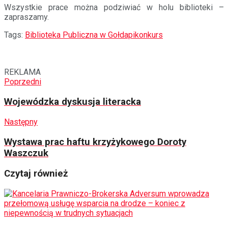
Wszystkie prace można podziwiać w holu biblioteki –
zapraszamy.
Tags:
Biblioteka Publiczna w Gołdapi
konkurs
REKLAMA
Poprzedni
Wojewódzka dyskusja literacka
Następny
Wystawa prac haftu krzyżykowego Doroty
Waszczuk
Czytaj również