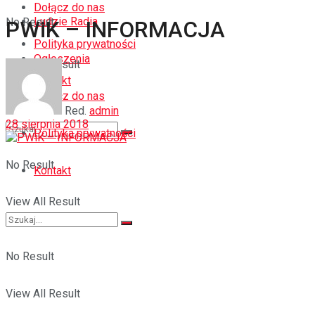
Dołącz do nas
Ludzie Radia
No Result
PWiK – INFORMACJA
Polityka prywatności
Ogłoszenia
View All Result
Kontakt
Dołącz do nas
Red.
admin
28 sierpnia 2018
Polityka prywatności
No Result
Kontakt
View All Result
No Result
View All Result