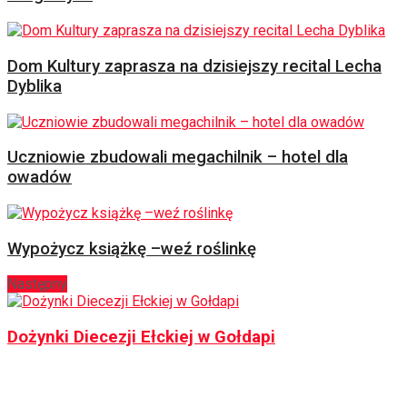
Dom Kultury zaprasza na dzisiejszy recital Lecha
Dyblika
Uczniowie zbudowali megachilnik – hotel dla
owadów
Wypożycz książkę –weź roślinkę
Następny
Dożynki Diecezji Ełckiej w Gołdapi