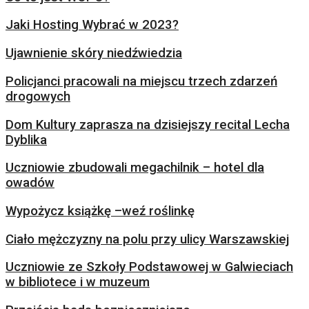
Jaki Hosting Wybrać w 2023?
Ujawnienie skóry niedźwiedzia
Policjanci pracowali na miejscu trzech zdarzeń
drogowych
Dom Kultury zaprasza na dzisiejszy recital Lecha
Dyblika
Uczniowie zbudowali megachilnik – hotel dla
owadów
Wypożycz książkę –weź roślinkę
Ciało mężczyzny na polu przy ulicy Warszawskiej
Uczniowie ze Szkoły Podstawowej w Galwieciach
w bibliotece i w muzeum