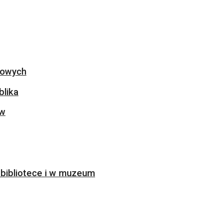
ogowych
blika
ów
bibliotece i w muzeum