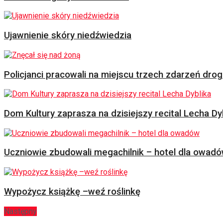
Ujawnienie skóry niedźwiedzia
Policjanci pracowali na miejscu trzech zdarzeń dr
Dom Kultury zaprasza na dzisiejszy recital Lecha Dy
Uczniowie zbudowali megachilnik – hotel dla owad
Wypożycz książkę –weź roślinkę
Następny