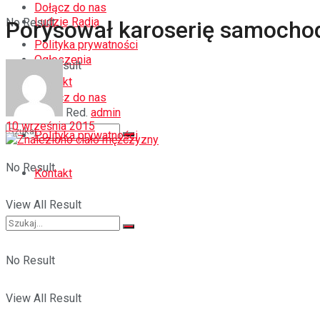
Dołącz do nas
Ludzie Radia
No Result
Porysował karoserię samocho
Polityka prywatności
Ogłoszenia
View All Result
Kontakt
Dołącz do nas
Red.
admin
10 września 2015
Polityka prywatności
No Result
Kontakt
View All Result
No Result
View All Result