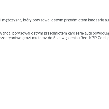
i mężczyzna, który porysował ostrym przedmiotem karoserię aud
Wandal porysował ostrym przedmiotem karoserię audi powodując 
przestępstwo grozi mu teraz do 5 lat więzienia. (Red. KPP Gołda