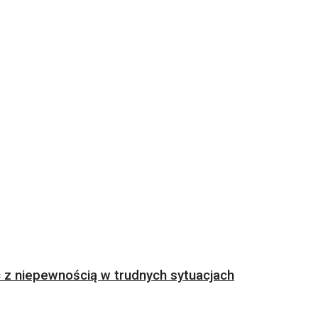
z niepewnością w trudnych sytuacjach