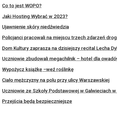
Co to jest WOPO?
Jaki Hosting Wybrać w 2023?
Ujawnienie skóry niedźwiedzia
Policjanci pracowali na miejscu trzech zdarzeń dr
Dom Kultury zaprasza na dzisiejszy recital Lecha Dy
Uczniowie zbudowali megachilnik – hotel dla owad
Wypożycz książkę –weź roślinkę
Ciało mężczyzny na polu przy ulicy Warszawskiej
Uczniowie ze Szkoły Podstawowej w Galwieciach w 
Przejścia będą bezpieczniejsze