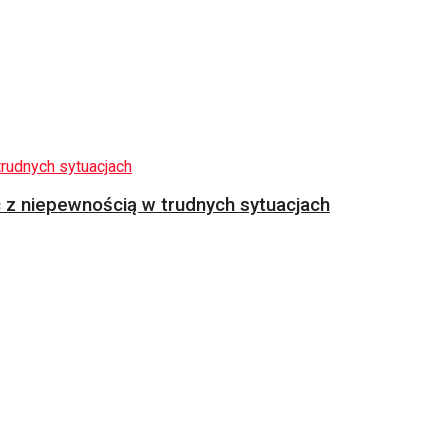
z niepewnością w trudnych sytuacjach