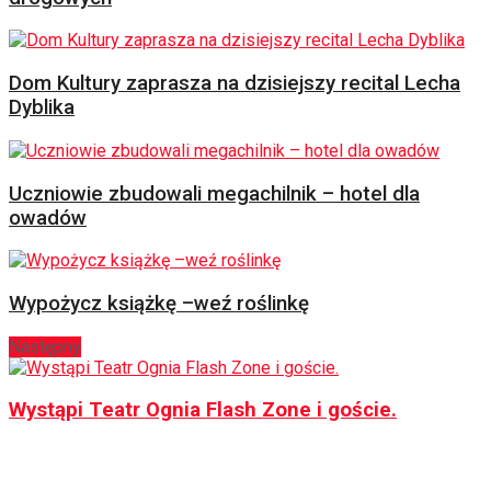
Dom Kultury zaprasza na dzisiejszy recital Lecha
Dyblika
Uczniowie zbudowali megachilnik – hotel dla
owadów
Wypożycz książkę –weź roślinkę
Następny
Wystąpi Teatr Ognia Flash Zone i goście.