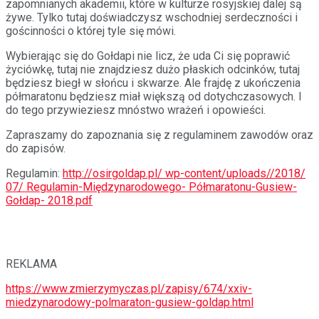
zapomnianych akademii, które w kulturze rosyjskiej dalej są
żywe. Tylko tutaj doświadczysz wschodniej serdeczności i
gościnności o której tyle się mówi.
Wybierając się do Gołdapi nie licz, że uda Ci się poprawić
życiówkę, tutaj nie znajdziesz dużo płaskich odcinków, tutaj
będziesz biegł w słońcu i skwarze. Ale frajdę z ukończenia
półmaratonu będziesz miał większą od dotychczasowych. I
do tego przywieziesz mnóstwo wrażeń i opowieści.
Zapraszamy do zapoznania się z regulaminem zawodów oraz
do zapisów.
Regulamin:
http://osirgoldap.pl/ wp-content/uploads//2018/
07/ Regulamin-Międzynarodowego- Półmaratonu-Gusiew-
Gołdap- 2018.pdf
REKLAMA
https://www.zmierzymyczas.pl/zapisy/674/xxiv-
miedzynarodowy-polmaraton-gusiew-goldap.html