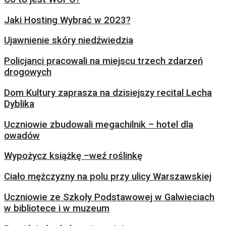
Jaki Hosting Wybrać w 2023?
Ujawnienie skóry niedźwiedzia
Policjanci pracowali na miejscu trzech zdarzeń
drogowych
Dom Kultury zaprasza na dzisiejszy recital Lecha
Dyblika
Uczniowie zbudowali megachilnik – hotel dla
owadów
Wypożycz książkę –weź roślinkę
Ciało mężczyzny na polu przy ulicy Warszawskiej
Uczniowie ze Szkoły Podstawowej w Galwieciach
w bibliotece i w muzeum