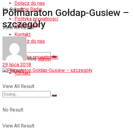
Dołącz do nas
Ludzie Radia
No Result
Półmaraton Gołdap-Gusiew –
Polityka prywatności
szczegóły
Ogłoszenia
View All Result
Kontakt
Dołącz do nas
Polityka prywatności
Red.
admin
29 lipca 2018
No Result
Kontakt
View All Result
No Result
View All Result