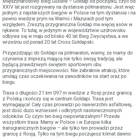
Międzynarodowy Bieg Gusiew – Gołdap od początku, czyli od
XXIV lat jest rozgrywany na dystansie półmaratonu. Jest więc
jednym z najstarszych biegów w Polsce na tym dystansie i na
pewno wiedzie prym na Warmii i Mazurach pod tym
względem. Zresztą przygraniczna Gołdap ma więcej asów w
rękawie. To tutaj, w jedynym w województwie uzdrowisku
odbywa się w maju od blisko 40 lat Bieg Zwycięstwa, a we
wrześniu od ponad 20 lat Cross Gołdapski.
Przyjeżdżając do Gołdapi na półmaraton, wiemy, że mamy do
czynienia z imprezą mającą nie tylko swoją tradycję, ale
będącą prawdziwym świętem sportowym obu
przygranicznych miejscowości. Nie zabraknie atrakcji, które
umilają czas oczekiwania na zawodników na start oraz po
biegu.
Trasa o długości 21 km 097 m wiedzie z Rosji przez granicę
z Polską i kończy się w centrum Gołdapi. Trasa jest
wymagająca! Cały czas prowadzi po nawierzchni asfaltowej,
jest dość dużo wzniesień i odkrytych nasłonecznionych
odcinków. Co czyni ten bieg niepowtarzalnym? Przede
wszystkim trasa. Mamy w Polsce i w Europie kilka
transgranicznych biegów – ale tylko ten prowadzi przez
granicę z Rosją. Tylko na tym biegu poczujesz klimat dawno