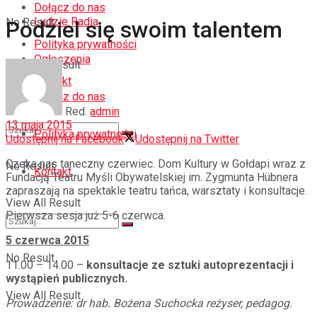
Dołącz do nas
Ludzie Radia
No Result
Podziel się swoim talentem
Polityka prywatności
Ogłoszenia
View All Result
Kontakt
Dołącz do nas
Red.
admin
13 maja 2015
Polityka prywatności
Udostępnij na Facebook
Udostępnij na Twitter
Czeka nas taneczny czerwiec. Dom Kultury w Gołdapi wraz z
No Result
Kontakt
Fundacją Teatru Myśli Obywatelskiej im. Zygmunta Hübnera
zapraszają na spektakle teatru tańca, warsztaty i konsultacje.
View All Result
Pierwsza sesja już 5-6 czerwca.
5 czerwca 2015
No Result
11.00 – 14.00 –
konsultacje ze sztuki autoprezentacji i
wystąpień publicznych.
View All Result
Prowadzenie: dr hab. Bożena Suchocka reżyser, pedagog.