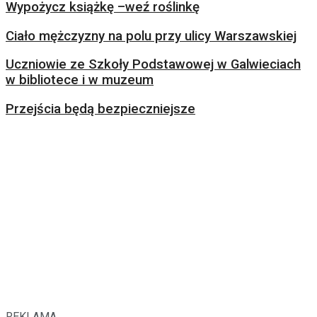
Wypożycz książkę –weź roślinkę
Ciało mężczyzny na polu przy ulicy Warszawskiej
Uczniowie ze Szkoły Podstawowej w Galwieciach
w bibliotece i w muzeum
Przejścia będą bezpieczniejsze
REKLAMA