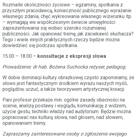
Rozmaite okoliczności życiowe – egzaminy, spotkania z
przyszłym pracodawcą, konieczność publicznego wyrażanie
własnego zdania, chęć wykreowania własnego wizerunku itp.
– wymagają we współczesnym świecie umiejętności
zaprezentowania się wobec szeroko rozumianej
publiczności. Jak opanować tremę, jak zaciekawić słuchacza?
Tego i wiele innych praktycznych rzeczy będzie można
dowiedzieć się podczas spotkania.
15.00 – 18.00 –
konsultacje z ekspresji słowa
Prowadzenie: dr hab. Bożena Suchocka reżyser, pedagog.
W dobie dominacji kultury obrazkowej często zapominamy, że
słowo jest fantastycznym środkiem wyrazu naszych myśli,
poglądów, uczuć, a także tworzywem artystycznej kreacji.
Pani profesor przekaże min. ogólne zasady obecności na
scenie, analizę postawy i wyglądu, komunikację z widzem,
użycie gestu, techniki władzy nad audytorium. Będzie można
popracować nas kulturą słowa, nad głosem, nad słowem,
opanowaniem tremy.
Zapraszamy zainteresowane osoby o zgłoszenie swojego