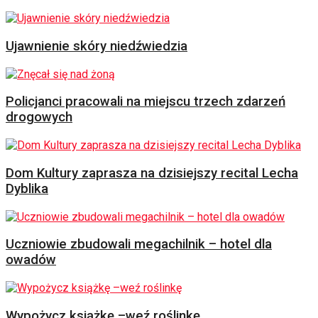
Ujawnienie skóry niedźwiedzia
Policjanci pracowali na miejscu trzech zdarzeń
drogowych
Dom Kultury zaprasza na dzisiejszy recital Lecha
Dyblika
Uczniowie zbudowali megachilnik – hotel dla
owadów
Wypożycz książkę –weź roślinkę