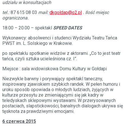
udziału w konsultacjach
tel.:
87 615 08 03
mail:
dkgoldap@o2.pl
. Ilość miejsc
ograniczona.
18.00 – 20.00 – spektakl
SPEED DATES
Wykonawcy: absolwenci i studenci Wydziału Teatru Tańca
PWST im. L. Solskiego w Krakowie.
po spektaklu spotkanie widzów z aktorami. „Co to jest teatr
tańca, czyli sztuka ucieleśniona cz. I”.
Miejsce : sala widowiskowa Domu Kultury w Gołdapi
Niezwykle barwny i porywający spektakl taneczny,
inspirowany zjawiskiem szybkich randek. W pełen humoru i
uroku sposób opowiada o młodych ludziach, żyjących w
kulturze przesytu ze zmieniającymi się jak kadry w
teledyskach sklepowymi wystawami. W przerysowanych
postaciach, slapstickowości, banalnych dialogach ukrywa się
tęsknota za prawdziwymi emocjami.
6 czerwca 2015