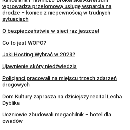
Kancelaria Prawniczo-Brokerska Adversum
wprowadza przełomową usługę wsparcia na
drodze – koniec z niepewnością w trudnych
sytuacjach
O bezpieczeństwie w sieci raz jeszcze!
Co to jest WOPO?
Jaki Hosting Wybrać w 2023?
Ujawnienie skóry niedźwiedzia
Policjanci pracowali na miejscu trzech zdarzeń
drogowych
Dom Kultury zaprasza na dzisiejszy recital Lecha
Dyblika
Uczniowie zbudowali megachilnik – hotel dla
owadów