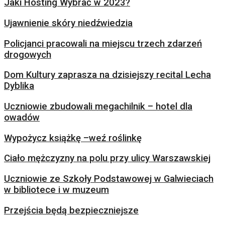
Jaki Hosting Wybrać w 2023?
Ujawnienie skóry niedźwiedzia
Policjanci pracowali na miejscu trzech zdarzeń
drogowych
Dom Kultury zaprasza na dzisiejszy recital Lecha
Dyblika
Uczniowie zbudowali megachilnik – hotel dla
owadów
Wypożycz książkę –weź roślinkę
Ciało mężczyzny na polu przy ulicy Warszawskiej
Uczniowie ze Szkoły Podstawowej w Galwieciach
w bibliotece i w muzeum
Przejścia będą bezpieczniejsze