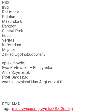
PSS
Iryd
Rol-masz
Rolplon
Mazurska 6
Darkpon
Central Park
Eden
Veritas
Kafeterium
Majster
Zakład Ogólnobudowlany
opiekunowie:
Ewa Krętowska – Buczyńska
Anna Szymaniak
Piotr Baroszuk
wraz z uczniami klas 4 tgt oraz 4 tl
REKLAMA
Tags:
maturzyści
pielgrzymka
ZSZ Gołdap