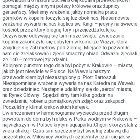
opowiadaniu o historii bocheńskiej kopalni przewodnikowi
pomagali między innymi polscy królowie oraz żupnicy
genueńscy. Mieliśmy wrażenie, jakby normalna praca
górników w kopalni toczyła się tuż obok nas. Niesamowite
wrażenie wywarła na nas kaplica św. Kingi – jedyny na świecie
kościół, przez który biegną tory i przejeżdża kolejka.
Oczywiście odbywają się tam msze święte. Zwiedzanie
kopalni zakończyło się pobytem w komorze Ważyn, która
znajduje się 250 metrów pod ziemią. Miejsce to pozwoliło
nam sie zrelaksować i zjeść smaczny obiad. Odważni zjechali
ze 140 – metrowej zjeżdżalni.
Kolejnym punktem tego dnia był pobyt w Krakowie – miasta,
jakich jest niewiele w Polsce. Na Wawelu naszym
przewodnikiem był niezastąpiony p. Piotr Bartoszuk.
Niezapomniane wrażenie wywarła na nas Katedra na Wawelu
oraz dziedziniec. Następnie udaliśmy się do „serca” miasta,
na Rynek Główny . Spędziliśmy tam kilka godzin na
zwiedzaniu, robieniu pamiątkowych zdjęć oraz zakupach.
Poczuliśmy klimat krakowskich kafejek.
Uwieńczeniem w harmonogramie wycieczki przed długim
powrotem do domu był relaks w Parku wodnym w Krakowie –
największym w Polsce krytym aquaparku .Chętni skorzystali z
wielu atrakcji. Czas tam spędzony był świetną zabawą dla
uczestników. Miłośnicy wodnych szaleństw czuli sie jak w