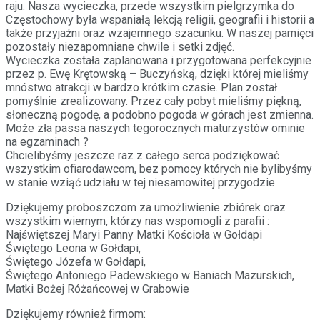
raju. Nasza wycieczka, przede wszystkim pielgrzymka do
Częstochowy była wspaniałą lekcją religii, geografii i historii a
także przyjaźni oraz wzajemnego szacunku. W naszej pamięci
pozostały niezapomniane chwile i setki zdjęć.
Wycieczka została zaplanowana i przygotowana perfekcyjnie
przez p. Ewę Krętowską – Buczyńską, dzięki której mieliśmy
mnóstwo atrakcji w bardzo krótkim czasie. Plan został
pomyślnie zrealizowany. Przez cały pobyt mieliśmy piękną,
słoneczną pogodę, a podobno pogoda w górach jest zmienna.
Może zła passa naszych tegorocznych maturzystów ominie
na egzaminach ?
Chcielibyśmy jeszcze raz z całego serca podziękować
wszystkim ofiarodawcom, bez pomocy których nie bylibyśmy
w stanie wziąć udziału w tej niesamowitej przygodzie
Dziękujemy proboszczom za umożliwienie zbiórek oraz
wszystkim wiernym, którzy nas wspomogli z parafii :
Najświętszej Maryi Panny Matki Kościoła w Gołdapi
Świętego Leona w Gołdapi,
Świętego Józefa w Gołdapi,
Świętego Antoniego Padewskiego w Baniach Mazurskich,
Matki Bożej Różańcowej w Grabowie
Dziękujemy również firmom: