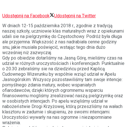
Udostępnij na Facebook
Udostępnij na Twitter
W dniach 12-15 października 2018 r., zgodnie z tradycją
naszej szkoły, uczniowie klas maturalnych wraz z opiekunami
udali sie na pielg
rzymkę do Częstochowy. Podróż była długa
ale przyjemna. Większość z nas nadrabiała cenne godziny
snu, jakie musiała poświęcić, wstając tego dnia dużo
wcześniej niż zazwyczaj.
Gdy po obiedzie dotarliśmy na Jasną Górę, mieliśmy czas na
udział w różnych uroczystościach i konferencjach. Punktualnie
o 20.30 zebraliśmy sie na dziedzińcu przed Kaplicą
Cudownego Wizerunku by wspólnie wziąć udział w Apelu
Jasnogórskim. Wszyscy pozostawiliśmy tam swoje intencje:
pomyślnego zdania matury, wobec wspaniałych
ofiarodawców, dzięki których ogromnemu wsparciu
finansowemu mogliśmy zrealizować naszą pielgrzymkę oraz
w osobistych intencjach. Po apelu wzięliśmy udział w
nabożeństwie Drogi Krzyżowej, którą przeszliśmy na wałach
klasztoru w zadumie i skupieniu, ze swoimi intencjami.
Uroczystości wywarły na nas ogromne i niezapomniane
wrażenia.