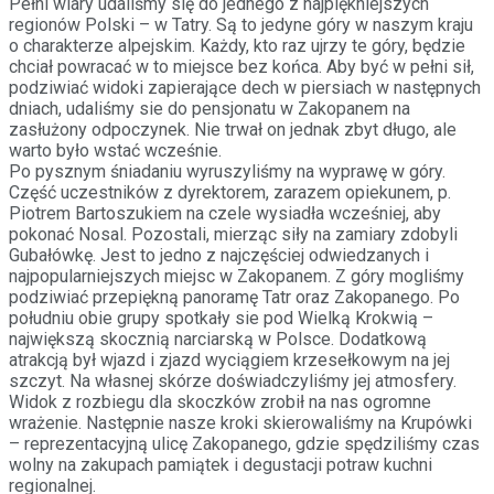
Pełni wiary udaliśmy się do jednego z najpiękniejszych
regionów Polski – w Tatry. Są to jedyne góry w naszym kraju
o charakterze alpejskim. Każdy, kto raz ujrzy te góry, będzie
chciał powracać w to miejsce bez końca. Aby być w pełni sił,
podziwiać widoki zapierające dech w piersiach w następnych
dniach, udaliśmy sie do pensjonatu w Zakopanem na
zasłużony odpoczynek. Nie trwał on jednak zbyt długo, ale
warto było wstać wcześnie.
Po pysznym śniadaniu wyruszyliśmy na wyprawę w góry.
Część uczestników z dyrektorem, zarazem opiekunem, p.
Piotrem Bartoszukiem na czele wysiadła wcześniej, aby
pokonać Nosal. Pozostali, mierząc siły na zamiary zdobyli
Gubałówkę. Jest to jedno z najczęściej odwiedzanych i
najpopularniejszych miejsc w Zakopanem. Z góry mogliśmy
podziwiać przepiękną panoramę Tatr oraz Zakopanego. Po
południu obie grupy spotkały sie pod Wielką Krokwią –
największą skocznią narciarską w Polsce. Dodatkową
atrakcją był wjazd i zjazd wyciągiem krzesełkowym na jej
szczyt. Na własnej skórze doświadczyliśmy jej atmosfery.
Widok z rozbiegu dla skoczków zrobił na nas ogromne
wrażenie. Następnie nasze kroki skierowaliśmy na Krupówki
– reprezentacyjną ulicę Zakopanego, gdzie spędziliśmy czas
wolny na zakupach pamiątek i degustacji potraw kuchni
regionalnej.