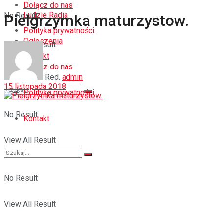
Dołącz do nas
Ludzie Radia
No Result
Pielgrzymka maturzystow.
Polityka prywatności
Ogłoszenia
View All Result
Kontakt
Dołącz do nas
Red.
admin
15 listopada 2018
Polityka prywatności
No Result
Kontakt
View All Result
No Result
View All Result