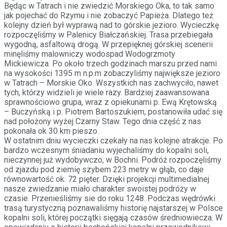
Będąc w Tatrach i nie zwiedzić Morskiego Oka, to tak samo
jak pojechać do Rzymu i nie zobaczyć Papieża. Dlatego też
kolejny dzień był wyprawą nad to górskie jezioro. Wycieczkę
rozpoczęliśmy w Palenicy Białczańskiej. Trasa przebiegała
wygodną, asfaltową drogą. W przepięknej górskiej scenerii
minęliśmy malowniczy wodospad Wodogrzmoty
Mickiewicza. Po około trzech godzinach marszu przed nami
na wysokości 1395 m n.p.m zobaczyliśmy największe jezioro
w Tatrach – Morskie Oko. Wszystkich nas zachwyciło, nawet
tych, którzy widzieli je wiele razy. Bardziej zaawansowana
sprawnościowo grupa, wraz z opiekunami p. Ewą Krętowską
– Buczyńską i p. Piotrem Bartoszukiem, postanowiła udać się
nad położony wyżej Czarny Staw. Tego dnia część z nas
pokonała ok 30 km pieszo.
W ostatnim dniu wycieczki czekały na nas kolejne atrakcje. Po
bardzo wczesnym śniadaniu wyjechaliśmy do kopalni soli,
nieczynnej już wydobywczo, w Bochni. Podróż rozpoczęliśmy
od zjazdu pod ziemię szybem 223 metry w głąb, co daje
równowartość ok. 72 pięter. Dzięki projekcji multimedialnej
nasze zwiedzanie miało charakter swoistej podróży w
czasie. Przenieśliśmy sie do roku 1248. Podczas wędrówki
trasą turystyczną poznawaliśmy historię najstarszej w Polsce
kopalni soli, której początki sięgają czasów średniowiecza. W