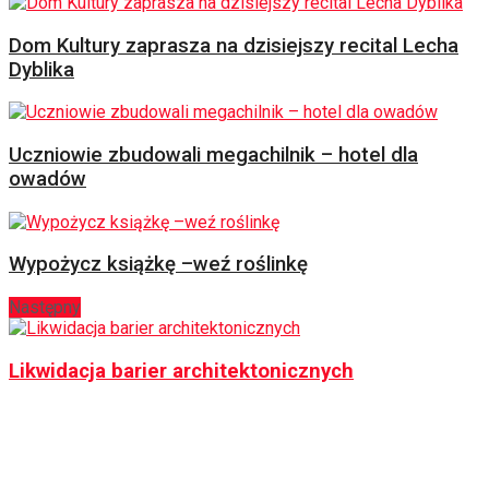
Dom Kultury zaprasza na dzisiejszy recital Lecha
Dyblika
Uczniowie zbudowali megachilnik – hotel dla
owadów
Wypożycz książkę –weź roślinkę
Następny
Likwidacja barier architektonicznych