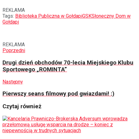
REKLAMA
Tags:
Biblioteka Publiczna w Gołdapi
GSK
Słoneczny Dom w
Gołdapi
REKLAMA
Poprzedni
Drugi dzień obchodów 70-lecia Miejskiego Klubu
Sportowego „ROMINTA”
Następny
Pierwszy seans filmowy pod gwiazdami! :)
Czytaj również