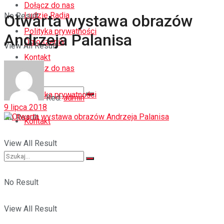
Dołącz do nas
Ludzie Radia
No Result
Otwarta wystawa obrazów
Polityka prywatności
Andrzeja Palanisa
Ogłoszenia
View All Result
Kontakt
Dołącz do nas
Polityka prywatności
Red.
admin
9 lipca 2018
No Result
Kontakt
View All Result
No Result
View All Result