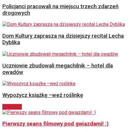
Policjanci pracowali na miejscu trzech zdarzeń
drogowych
Dom Kultury zaprasza na dzisiejszy recital Lecha
Dyblika
Uczniowie zbudowali megachilnik – hotel dla
owadów
Wypożycz książkę –weź roślinkę
Następny
Pierwszy seans filmowy pod gwiazdami! :)