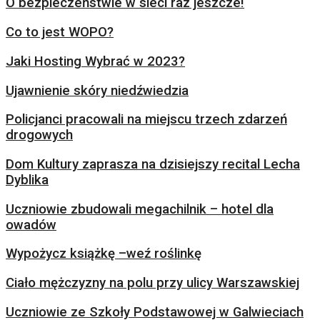
O bezpieczeństwie w sieci raz jeszcze!
Co to jest WOPO?
Jaki Hosting Wybrać w 2023?
Ujawnienie skóry niedźwiedzia
Policjanci pracowali na miejscu trzech zdarzeń
drogowych
Dom Kultury zaprasza na dzisiejszy recital Lecha
Dyblika
Uczniowie zbudowali megachilnik – hotel dla
owadów
Wypożycz książkę –weź roślinkę
Ciało mężczyzny na polu przy ulicy Warszawskiej
Uczniowie ze Szkoły Podstawowej w Galwieciach