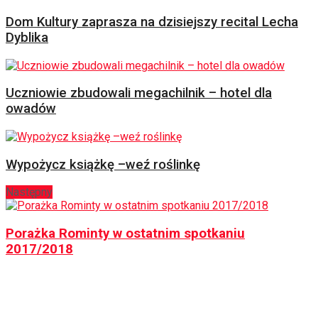
Dom Kultury zaprasza na dzisiejszy recital Lecha
Dyblika
Uczniowie zbudowali megachilnik – hotel dla
owadów
Wypożycz książkę –weź roślinkę
Następny
Porażka Rominty w ostatnim spotkaniu
2017/2018