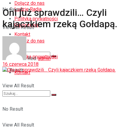
Dołącz do nas
Ludzie Radia
No Result
Oni już sprawdzili… Czyli
Polityka prywatności
kajaczkiem rzeką Gołdapą.
Ogłoszenia
View All Result
Kontakt
Dołącz do nas
Polityka prywatności
Red.
admin
16 czerwca 2018
No Result
Kontakt
View All Result
No Result
View All Result