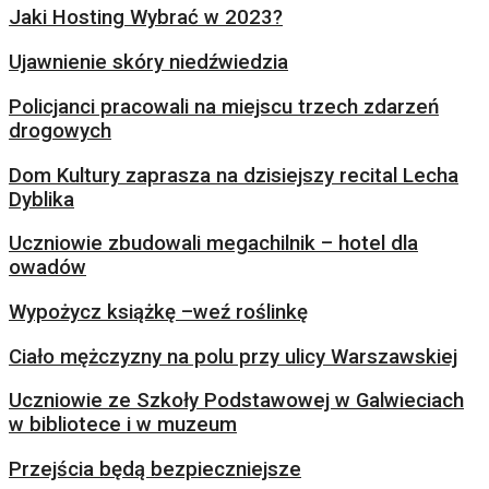
Jaki Hosting Wybrać w 2023?
Ujawnienie skóry niedźwiedzia
Policjanci pracowali na miejscu trzech zdarzeń
drogowych
Dom Kultury zaprasza na dzisiejszy recital Lecha
Dyblika
Uczniowie zbudowali megachilnik – hotel dla
owadów
Wypożycz książkę –weź roślinkę
Ciało mężczyzny na polu przy ulicy Warszawskiej
Uczniowie ze Szkoły Podstawowej w Galwieciach
w bibliotece i w muzeum
Przejścia będą bezpieczniejsze