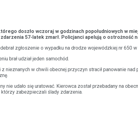
do którego doszło wczoraj w godzinach popołudniowych w m
arzenia 57-latek zmarł. Policjanci apelują o ostrożność n
odebrał zgłoszenie o wypadku na drodze wojewódzkiej nr 650 w
zeniu brał udział jeden samochód.
drogi z nieznanych w chwili obecnej przyczyn stracił panowanie
znę.
zny nie udało się uratować. Kierowca został przebadany na obec
, którzy zabezpieczali ślady zdarzenia.