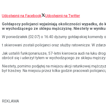
Udostępnij na Facebook
Udostępnij na Twitter
Gołdapscy policjanci wyjaśniają okoliczności wypadku, 
w wychodzącego ze sklepu mężczyznę. Niestety w wyniku zd
W poniedziałek (02.07) o 16.40 dyżurny gołdapskiej komendy 
t skierowani zostali policjanci oraz służby ratownicze. W zdar
Jak ustalili funkcjonariusze, 57-letni kierowca audi na łuku 
obrócił się i uderzył tyłem w wychodzącego ze sklepu mężczy
Niestety, pomimo podjętej na miejscu akcji ratunkowej mężczy
był trzeźwy. Na miejscu przez kilka godzin pracowali policjanci
REKLAMA