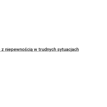
z niepewnością w trudnych sytuacjach