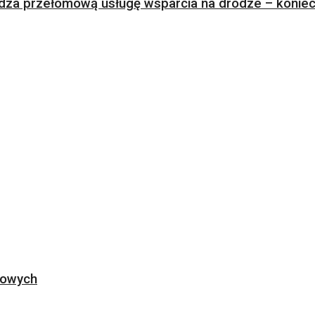
za przełomową usługę wsparcia na drodze – koniec 
ogowych