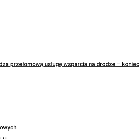
za przełomową usługę wsparcia na drodze – koniec 
ogowych