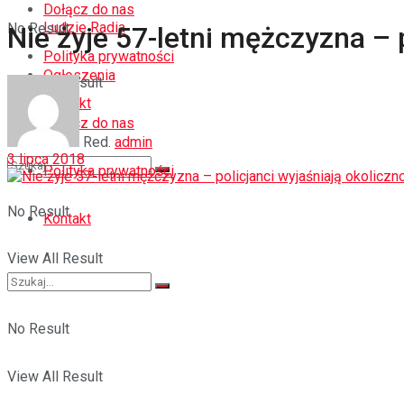
Dołącz do nas
Ludzie Radia
No Result
Nie żyje 57-letni mężczyzna – 
Polityka prywatności
Ogłoszenia
View All Result
Kontakt
Dołącz do nas
Red.
admin
3 lipca 2018
Polityka prywatności
No Result
Kontakt
View All Result
No Result
View All Result