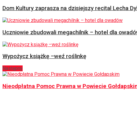
Dom Kultury zaprasza na dzisiejszy recital Lecha Dy
Uczniowie zbudowali megachilnik – hotel dla owad
Wypożycz książkę –weź roślinkę
Następny
Nieodpłatna Pomoc Prawna w Powiecie Gołdapski