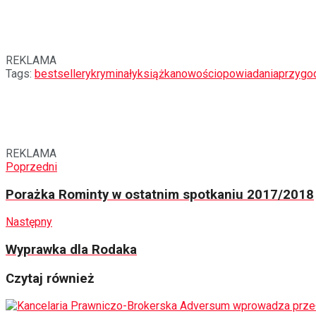
REKLAMA
Tags:
bestsellery
kryminały
książka
nowości
opowiadania
przygo
REKLAMA
Poprzedni
Porażka Rominty w ostatnim spotkaniu 2017/2018
Następny
Wyprawka dla Rodaka
Czytaj również