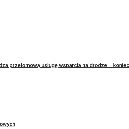
za przełomową usługę wsparcia na drodze – koniec 
ogowych