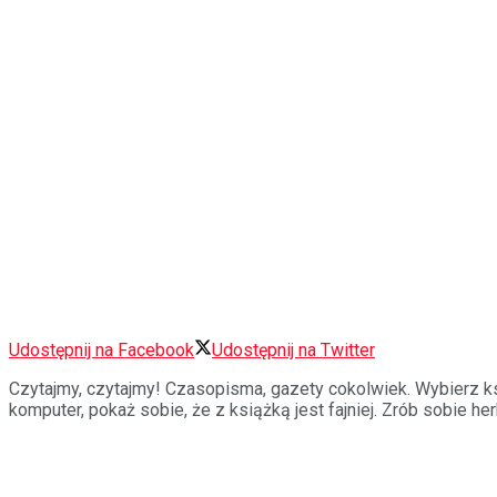
Udostępnij na Facebook
Udostępnij na Twitter
Czytajmy, czytajmy! Czasopisma, gazety cokolwiek. Wybierz ksi
komputer, pokaż sobie, że z książką jest fajniej. Zrób sobie h