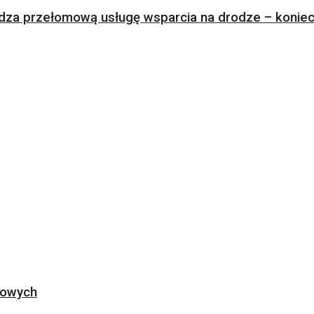
za przełomową usługę wsparcia na drodze – koniec 
ogowych