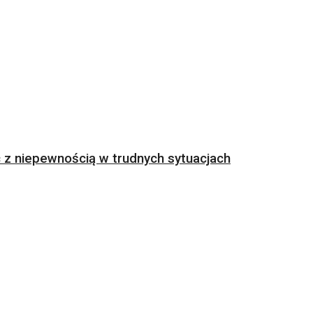
z niepewnością w trudnych sytuacjach