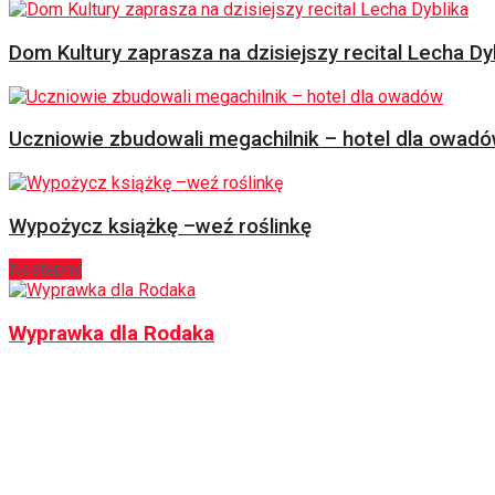
Dom Kultury zaprasza na dzisiejszy recital Lecha Dy
Uczniowie zbudowali megachilnik – hotel dla owad
Wypożycz książkę –weź roślinkę
Następny
Wyprawka dla Rodaka