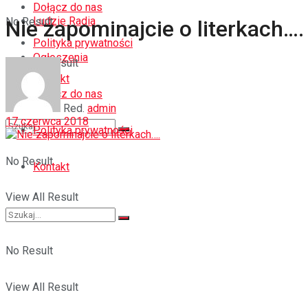
Dołącz do nas
Ludzie Radia
No Result
Nie zapominajcie o literkach….
Polityka prywatności
Ogłoszenia
View All Result
Kontakt
Dołącz do nas
Red.
admin
17 czerwca 2018
Polityka prywatności
No Result
Kontakt
View All Result
No Result
View All Result