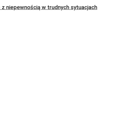
z niepewnością w trudnych sytuacjach