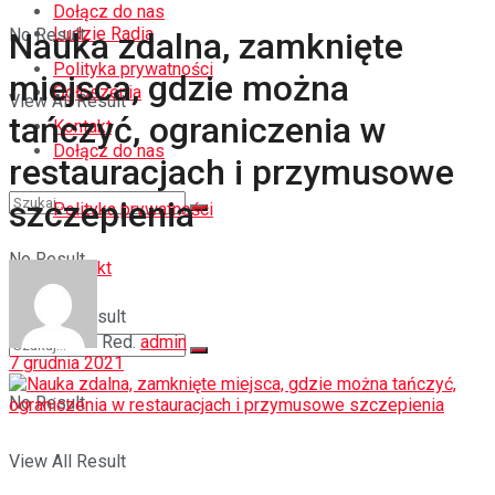
Dołącz do nas
Ludzie Radia
No Result
Nauka zdalna, zamknięte
Polityka prywatności
miejsca, gdzie można
Ogłoszenia
View All Result
tańczyć, ograniczenia w
Kontakt
Dołącz do nas
restauracjach i przymusowe
szczepienia
Polityka prywatności
No Result
Kontakt
View All Result
Red.
admin
7 grudnia 2021
No Result
View All Result