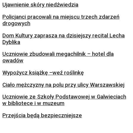
Ujawnienie skóry niedźwiedzia
Policjanci pracowali na miejscu trzech zdarzeń
drogowych
Dom Kultury zaprasza na dzisiejszy recital Lecha
Dyblika
Uczniowie zbudowali megachilnik – hotel dla
owadów
Wypożycz książkę –weź roślinkę
Ciało mężczyzny na polu przy ulicy Warszawskiej
Uczniowie ze Szkoły Podstawowej w Galwieciach
w bibliotece i w muzeum
Przejścia będą bezpieczniejsze