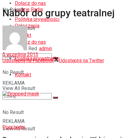
Dołącz do nas
Ludzie Radia
No Result
Nabór do grupy teatralnej
Polityka prywatności
Ogłoszenia
View All Result
Kontakt
Dołącz do nas
Red.
admin
5 września 2013
Polityka prywatności
Udostępnij na Facebook
Udostępnij na Twitter
No Result
Kontakt
REKLAMA
View All Result
No Result
REKLAMA
Poprzedni
View All Result