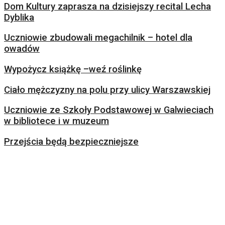
Dom Kultury zaprasza na dzisiejszy recital Lecha
Dyblika
Uczniowie zbudowali megachilnik – hotel dla
owadów
Wypożycz książkę –weź roślinkę
Ciało mężczyzny na polu przy ulicy Warszawskiej
Uczniowie ze Szkoły Podstawowej w Galwieciach
w bibliotece i w muzeum
Przejścia będą bezpieczniejsze