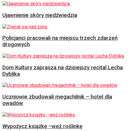
Ujawnienie skóry niedźwiedzia
Policjanci pracowali na miejscu trzech zdarzeń
drogowych
Dom Kultury zaprasza na dzisiejszy recital Lecha
Dyblika
Uczniowie zbudowali megachilnik – hotel dla
owadów
Wypożycz książkę –weź roślinkę