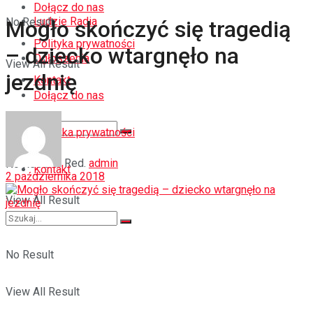
Dołącz do nas
Ludzie Radia
No Result
Mogło skończyć się tragedią
Polityka prywatności
– dziecko wtargnęło na
Ogłoszenia
View All Result
jezdnię
Kontakt
Dołącz do nas
Polityka prywatności
Red.
admin
No Result
Kontakt
2 października 2018
View All Result
No Result
View All Result