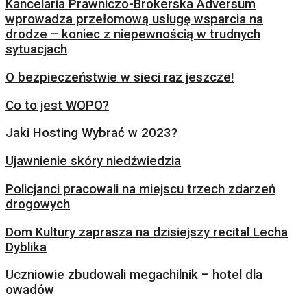
Kancelaria Prawniczo-Brokerska Adversum
wprowadza przełomową usługę wsparcia na
drodze – koniec z niepewnością w trudnych
sytuacjach
O bezpieczeństwie w sieci raz jeszcze!
Co to jest WOPO?
Jaki Hosting Wybrać w 2023?
Ujawnienie skóry niedźwiedzia
Policjanci pracowali na miejscu trzech zdarzeń
drogowych
Dom Kultury zaprasza na dzisiejszy recital Lecha
Dyblika
Uczniowie zbudowali megachilnik – hotel dla
owadów