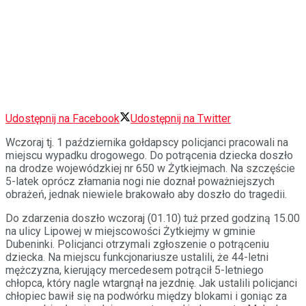
Udostępnij na Facebook
Udostępnij na Twitter
Wczoraj tj. 1 października gołdapscy policjanci pracowali na
miejscu wypadku drogowego. Do potrącenia dziecka doszło
na drodze wojewódzkiej nr 650 w Żytkiejmach. Na szczęście
5-latek oprócz złamania nogi nie doznał poważniejszych
obrażeń, jednak niewiele brakowało aby doszło do tragedii.
Do zdarzenia doszło wczoraj (01.10) tuż przed godziną 15.00
na ulicy Lipowej w miejscowości Żytkiejmy w gminie
Dubeninki. Policjanci otrzymali zgłoszenie o potrąceniu
dziecka. Na miejscu funkcjonariusze ustalili, że 44-letni
mężczyzna, kierujący mercedesem potrącił 5-letniego
chłopca, który nagle wtargnął na jezdnię. Jak ustalili policjanci
chłopiec bawił się na podwórku między blokami i goniąc za