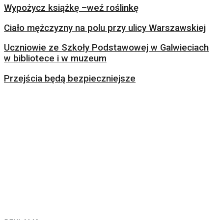
Wypożycz książkę –weź roślinkę
Ciało mężczyzny na polu przy ulicy Warszawskiej
Uczniowie ze Szkoły Podstawowej w Galwieciach
w bibliotece i w muzeum
Przejścia będą bezpieczniejsze