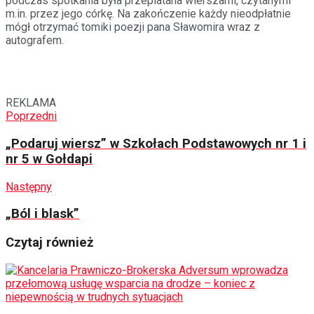
podczas spotkania była przeplatana wierszami, czytanymi
m.in. przez jego córkę. Na zakończenie każdy nieodpłatnie
mógł otrzymać tomiki poezji pana Sławomira wraz z
autografem.
REKLAMA
Poprzedni
„Podaruj wiersz” w Szkołach Podstawowych nr 1 i
nr 5 w Gołdapi
Następny
„Ból i blask”
Czytaj również