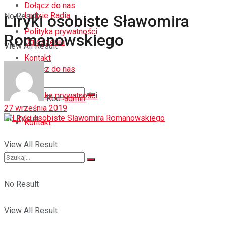
Dołącz do nas
Ludzie Radia
No Result
Liryki osobiste Sławomira
Polityka prywatności
Romanowskiego
Ogłoszenia
View All Result
Kontakt
Dołącz do nas
Polityka prywatności
Red.
admin
27 września 2019
No Result
Kontakt
View All Result
No Result
View All Result