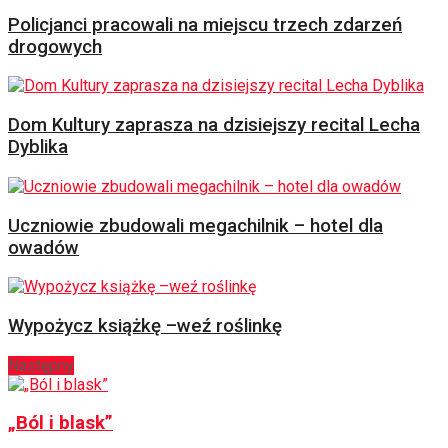
Policjanci pracowali na miejscu trzech zdarzeń
drogowych
Dom Kultury zaprasza na dzisiejszy recital Lecha
Dyblika
Uczniowie zbudowali megachilnik – hotel dla
owadów
Wypożycz książkę –weź roślinkę
Następny
„Ból i blask”