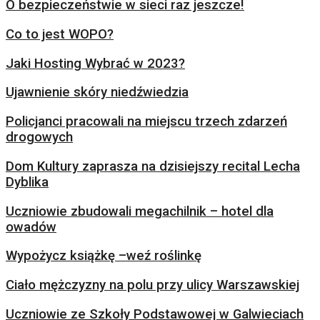
O bezpieczeństwie w sieci raz jeszcze!
Co to jest WOPO?
Jaki Hosting Wybrać w 2023?
Ujawnienie skóry niedźwiedzia
Policjanci pracowali na miejscu trzech zdarzeń
drogowych
Dom Kultury zaprasza na dzisiejszy recital Lecha
Dyblika
Uczniowie zbudowali megachilnik – hotel dla
owadów
Wypożycz książkę –weź roślinkę
Ciało mężczyzny na polu przy ulicy Warszawskiej
Uczniowie ze Szkoły Podstawowej w Galwieciach