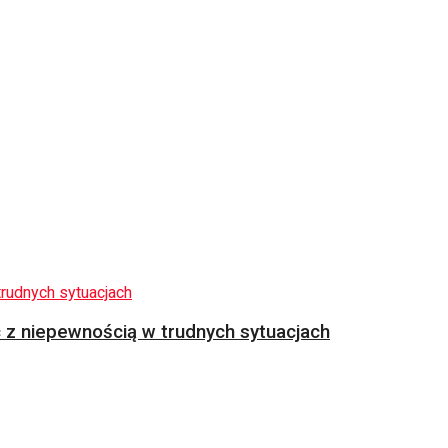
z niepewnością w trudnych sytuacjach