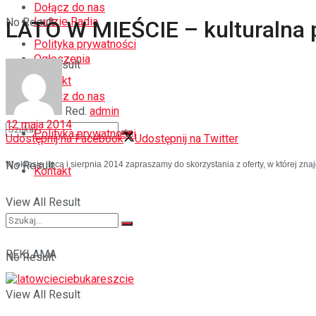
Dołącz do nas
Ludzie Radia
No Result
LATO W MIEŚCIE – kulturalna 
Polityka prywatności
Ogłoszenia
View All Result
Kontakt
Dołącz do nas
Red.
admin
12 maja 2014
Polityka prywatności
Udostępnij na Facebook
Udostępnij na Twitter
No Result
W okresie lipca i sierpnia 2014 zapraszamy do skorzystania z oferty, w której znaj
Kontakt
View All Result
REKLAMA
No Result
View All Result