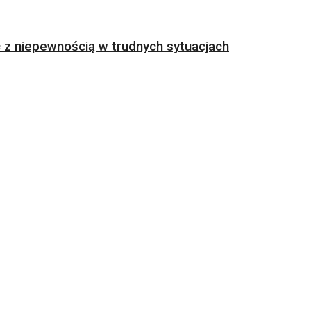
z niepewnością w trudnych sytuacjach