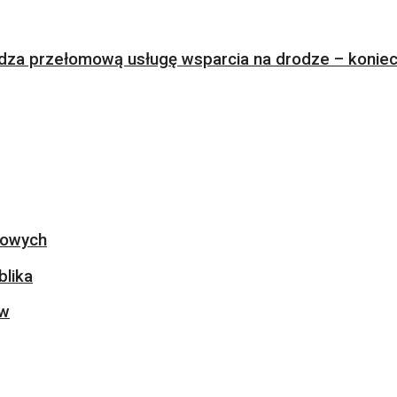
za przełomową usługę wsparcia na drodze – koniec 
ogowych
blika
ów