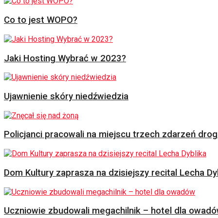
Co to jest WOPO?
Jaki Hosting Wybrać w 2023?
Ujawnienie skóry niedźwiedzia
Policjanci pracowali na miejscu trzech zdarzeń dr
Dom Kultury zaprasza na dzisiejszy recital Lecha Dy
Uczniowie zbudowali megachilnik – hotel dla owad