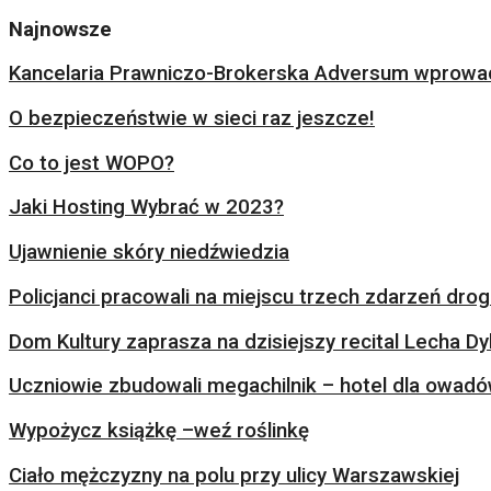
Najnowsze
Kancelaria Prawniczo-Brokerska Adversum wprowad
O bezpieczeństwie w sieci raz jeszcze!
Co to jest WOPO?
Jaki Hosting Wybrać w 2023?
Ujawnienie skóry niedźwiedzia
Policjanci pracowali na miejscu trzech zdarzeń dr
Dom Kultury zaprasza na dzisiejszy recital Lecha Dy
Uczniowie zbudowali megachilnik – hotel dla owad
Wypożycz książkę –weź roślinkę
Ciało mężczyzny na polu przy ulicy Warszawskiej