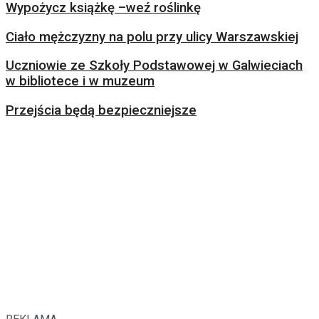
Wypożycz książkę –weź roślinkę
Ciało mężczyzny na polu przy ulicy Warszawskiej
Uczniowie ze Szkoły Podstawowej w Galwieciach
w bibliotece i w muzeum
Przejścia będą bezpieczniejsze