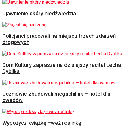
Ujawnienie skóry niedźwiedzia
Policjanci pracowali na miejscu trzech zdarzeń
drogowych
Dom Kultury zaprasza na dzisiejszy recital Lecha
Dyblika
Uczniowie zbudowali megachilnik – hotel dla
owadów
Wypożycz książkę –weź roślinkę