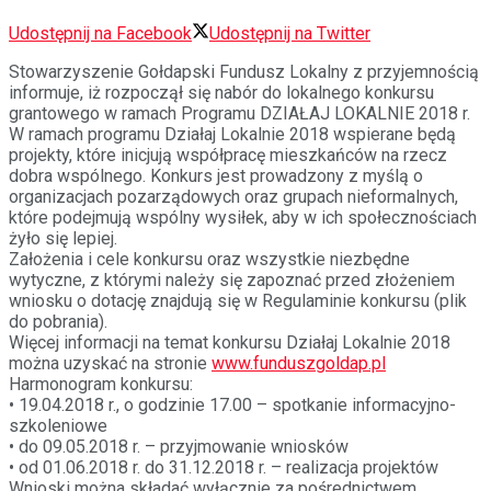
Udostępnij na Facebook
Udostępnij na Twitter
Stowarzyszenie Gołdapski Fundusz Lokalny z przyjemnością
informuje, iż rozpoczął się nabór do lokalnego konkursu
grantowego w ramach Programu DZIAŁAJ LOKALNIE 2018 r.
W ramach programu Działaj Lokalnie 2018 wspierane będą
projekty, które inicjują współpracę mieszkańców na rzecz
dobra wspólnego. Konkurs jest prowadzony z myślą o
organizacjach pozarządowych oraz grupach nieformalnych,
które podejmują wspólny wysiłek, aby w ich społecznościach
żyło się lepiej.
Założenia i cele konkursu oraz wszystkie niezbędne
wytyczne, z którymi należy się zapoznać przed złożeniem
wniosku o dotację znajdują się w Regulaminie konkursu (plik
do pobrania).
Więcej informacji na temat konkursu Działaj Lokalnie 2018
można uzyskać na stronie
www.funduszgoldap.pl
Harmonogram konkursu:
• 19.04.2018 r., o godzinie 17.00 – spotkanie informacyjno-
szkoleniowe
• do 09.05.2018 r. – przyjmowanie wniosków
• od 01.06.2018 r. do 31.12.2018 r. – realizacja projektów
Wnioski można składać wyłącznie za pośrednictwem