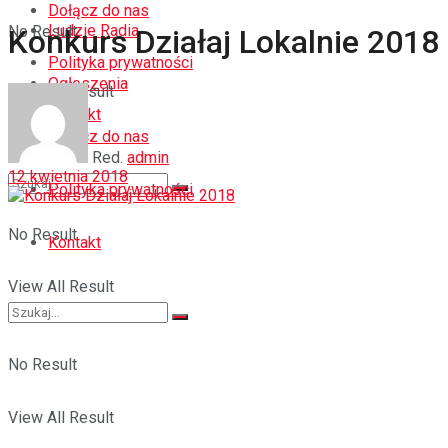
Dołącz do nas
Ludzie Radia
No Result
Konkurs Działaj Lokalnie 2018
Polityka prywatności
Ogłoszenia
View All Result
Kontakt
Dołącz do nas
Red.
admin
12 kwietnia 2018
Polityka prywatności
No Result
Kontakt
View All Result
No Result
View All Result