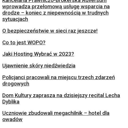
Kancelaria Prawniczo-Brokerska Adversum
wprowadza przełomową usługę wsparcia na
drodze – koniec z niepewnością w trudnych
sytuacjach
O bezpieczeństwie w sieci raz jeszcze!
Co to jest WOPO?
Jaki Hosting Wybrać w 2023?
Ujawnienie skóry niedźwiedzia
Policjanci pracowali na miejscu trzech zdarzeń
drogowych
Dom Kultury zaprasza na dzisiejszy recital Lecha
Dyblika
Uczniowie zbudowali megachilnik – hotel dla
owadów