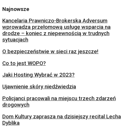
Najnowsze
Kancelaria Prawniczo-Brokerska Adversum
wprowadza przełomową usługę wsparcia na
drodze – koniec z niepewnością w trudnych
sytuacjach
O bezpieczeństwie w sieci raz jeszcze!
Co to jest WOPO?
Jaki Hosting Wybrać w 2023?
Ujawnienie skóry niedźwiedzia
Policjanci pracowali na miejscu trzech zdarzeń
drogowych
Dom Kultury zaprasza na dzisiejszy recital Lecha
Dyblika