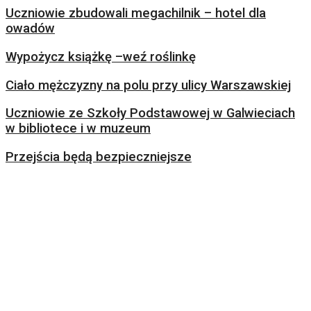
Uczniowie zbudowali megachilnik – hotel dla
owadów
Wypożycz książkę –weź roślinkę
Ciało mężczyzny na polu przy ulicy Warszawskiej
Uczniowie ze Szkoły Podstawowej w Galwieciach
w bibliotece i w muzeum
Przejścia będą bezpieczniejsze