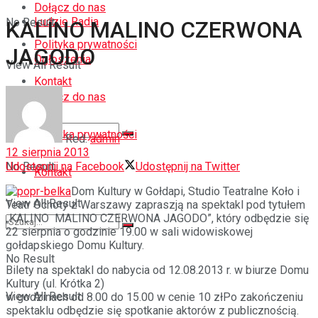
Dołącz do nas
Ludzie Radia
No Result
KALINO MALINO CZERWONA
Polityka prywatności
JAGODO
Ogłoszenia
View All Result
Kontakt
Dołącz do nas
Polityka prywatności
Red.
admin
12 sierpnia 2013
Udostępnij na Facebook
Udostępnij na Twitter
No Result
Kontakt
Dom Kultury w Gołdapi, Studio Teatralne Koło i
View All Result
Teatr Ochoty z Warszawy zapraszją na spektakl pod tytułem
„KALINO MALINO CZERWONA JAGODO”, który odbędzie się
22 sierpnia o godzinie 19.00 w sali widowiskowej
gołdapskiego Domu Kultury.
No Result
Bilety na spektakl do nabycia od 12.08.2013 r. w biurze Domu
Kultury (ul. Krótka 2)
View All Result
w godzinach od 8.00 do 15.00 w cenie 10 zł
Po zakończeniu
spektaklu odbędzie się spotkanie aktorów z publicznością.