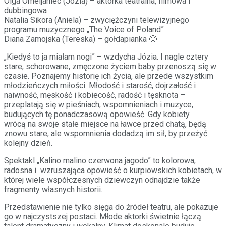
Olga Omeljaniec (Józia) – aktorka teatralna, filmowa i
dubbingowa
Natalia Sikora (Aniela) – zwyciężczyni telewizyjnego
programu muzycznego „The Voice of Poland”
Diana Zamojska (Tereska) – gołdapianka 🙂
„Kiedyś to ja miałam nogi” – wzdycha Józia. I nagle cztery
stare, schorowane, zmęczone życiem baby przenoszą się w
czasie. Poznajemy historię ich życia, ale przede wszystkim
młodzieńczych miłości. Młodość i starość, dojrzałość i
naiwność, męskość i kobiecość, radość i tęsknota –
przeplatają się w pieśniach, wspomnieniach i muzyce,
budujących tę ponadczasową opowieść. Gdy kobiety
wrócą na swoje stałe miejsce na ławce przed chatą, będą
znowu stare, ale wspomnienia dodadzą im sił, by przeżyć
kolejny dzień.
Spektakl „Kalino malino czerwona jagodo” to kolorowa,
radosna i wzruszająca opowieść o kurpiowskich kobietach, w
której wiele współczesnych dziewczyn odnajdzie także
fragmenty własnych historii.
Przedstawienie nie tylko sięga do źródeł teatru, ale pokazuje
go w najczystszej postaci. Młode aktorki świetnie łączą