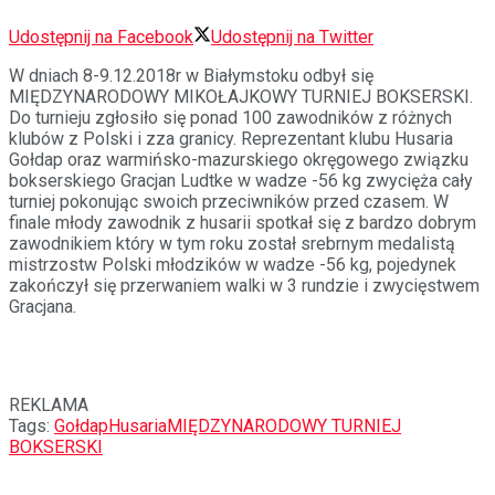
Udostępnij na Facebook
Udostępnij na Twitter
W dniach 8-9.12.2018r w Białymstoku odbył się
MIĘDZYNARODOWY MIKOŁAJKOWY TURNIEJ BOKSERSKI.
Do turnieju zgłosiło się ponad 100 zawodników z różnych
klubów z Polski i zza granicy. Reprezentant klubu Husaria
Gołdap oraz warmińsko-mazurskiego okręgowego związku
bokserskiego Gracjan Ludtke w wadze -56 kg zwycięża cały
turniej pokonując swoich przeciwników przed czasem. W
finale młody zawodnik z husarii spotkał się z bardzo dobrym
zawodnikiem który w tym roku został srebrnym medalistą
mistrzostw Polski młodzików w wadze -56 kg, pojedynek
zakończył się przerwaniem walki w 3 rundzie i zwycięstwem
Gracjana.
REKLAMA
Tags:
Gołdap
Husaria
MIĘDZYNARODOWY TURNIEJ
BOKSERSKI