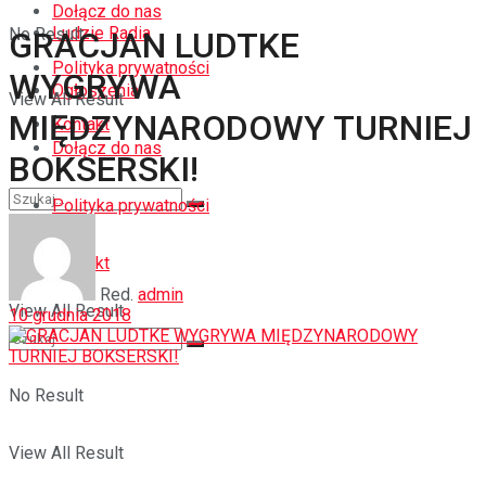
Dołącz do nas
Ludzie Radia
No Result
GRACJAN LUDTKE
Polityka prywatności
WYGRYWA
Ogłoszenia
View All Result
MIĘDZYNARODOWY TURNIEJ
Kontakt
Dołącz do nas
BOKSERSKI!
Polityka prywatności
No Result
Kontakt
Red.
admin
View All Result
10 grudnia 2018
No Result
View All Result