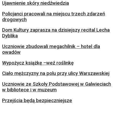
Ujawnienie skóry niedźwiedzia
Policjanci pracowali na miejscu trzech zdarzeń
drogowych
Dom Kultury zaprasza na dzisiejszy recital Lecha
Dyblika
Uczniowie zbudowali megachilnik – hotel dla
owadów
Wypożycz książkę –weź roślinkę
Ciało mężczyzny na polu przy ulicy Warszawskiej
Uczniowie ze Szkoły Podstawowej w Galwieciach
w bibliotece i w muzeum
Przejścia będą bezpieczniejsze