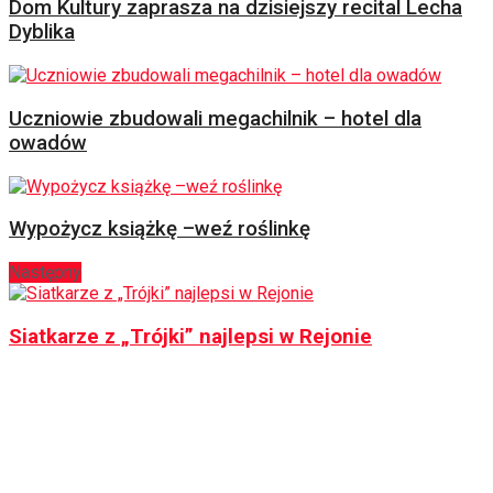
Dom Kultury zaprasza na dzisiejszy recital Lecha
Dyblika
Uczniowie zbudowali megachilnik – hotel dla
owadów
Wypożycz książkę –weź roślinkę
Następny
Siatkarze z „Trójki” najlepsi w Rejonie