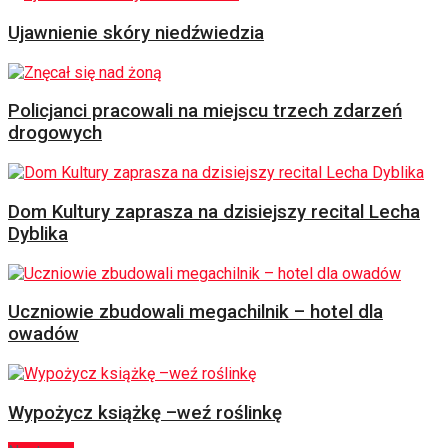
Ujawnienie skóry niedźwiedzia
Policjanci pracowali na miejscu trzech zdarzeń
drogowych
Dom Kultury zaprasza na dzisiejszy recital Lecha
Dyblika
Uczniowie zbudowali megachilnik – hotel dla
owadów
Wypożycz książkę –weź roślinkę