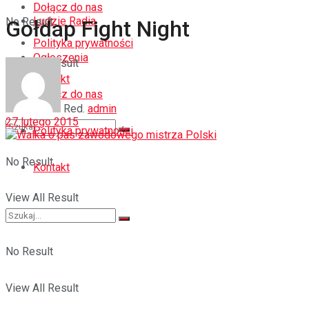
Dołącz do nas
Ludzie Radia
No Result
Gołdap Fight Night
Polityka prywatności
Ogłoszenia
View All Result
Kontakt
Dołącz do nas
Red.
admin
27 lutego 2015
Polityka prywatności
No Result
Kontakt
View All Result
No Result
View All Result