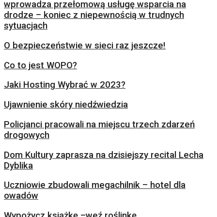
wprowadza przełomową usługę wsparcia na
drodze – koniec z niepewnością w trudnych
sytuacjach
O bezpieczeństwie w sieci raz jeszcze!
Co to jest WOPO?
Jaki Hosting Wybrać w 2023?
Ujawnienie skóry niedźwiedzia
Policjanci pracowali na miejscu trzech zdarzeń
drogowych
Dom Kultury zaprasza na dzisiejszy recital Lecha
Dyblika
Uczniowie zbudowali megachilnik – hotel dla
owadów
Wypożycz książkę –weź roślinkę