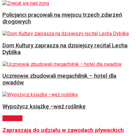
Policjanci pracowali na miejscu trzech zdarzeń
drogowych
Dom Kultury zaprasza na dzisiejszy recital Lecha
Dyblika
Uczniowie zbudowali megachilnik – hotel dla
owadów
Wypożycz książkę –weź roślinkę
Następny
Zapraszają do udziału w zawodach pływackich