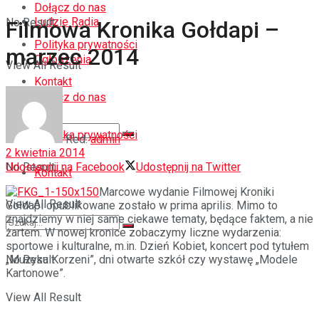
Dołącz do nas
Ludzie Radia
No Result
Filmowa Kronika Gołdapi –
Polityka prywatności
marzec 2014
Ogłoszenia
View All Result
Kontakt
Dołącz do nas
Polityka prywatności
Red.
admin
2 kwietnia 2014
Udostępnij na Facebook
Udostępnij na Twitter
No Result
Kontakt
Marcowe wydanie Filmowej Kroniki
View All Result
Gołdapi opublikowane zostało w prima aprilis. Mimo to
znajdziemy w niej same ciekawe tematy, będące faktem, a nie
żartem. W nowej kronice zobaczymy liczne wydarzenia:
sportowe i kulturalne, m.in. Dzień Kobiet, koncert pod tytułem
„Muzyka Korzeni”, dni otwarte szkół czy wystawę „Modele
No Result
Kartonowe”.
View All Result