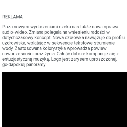
REKLAMA
Poza nowymi wydarzeniami czeka nas także nowa oprawa
audio-wideo. Zmiana polegała na wniesieniu radości w
dotychczasowy koncept. Nowa czołówka nawiązuje do profilu
uzdrowiska, wplatając w sekwencje tekstowe strumienie
wody. Zastosowana kolorystyka wprowadza powiew
nowoczesności oraz życia. Całość dobrze komponuje się z
entuzjastyczną muzyką. Logo jest zarysem uproszczonej,
gołdapskiej panoramy.