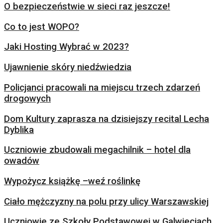
O bezpieczeństwie w sieci raz jeszcze!
Co to jest WOPO?
Jaki Hosting Wybrać w 2023?
Ujawnienie skóry niedźwiedzia
Policjanci pracowali na miejscu trzech zdarzeń
drogowych
Dom Kultury zaprasza na dzisiejszy recital Lecha
Dyblika
Uczniowie zbudowali megachilnik – hotel dla
owadów
Wypożycz książkę –weź roślinkę
Ciało mężczyzny na polu przy ulicy Warszawskiej
Uczniowie ze Szkoły Podstawowej w Galwieciach