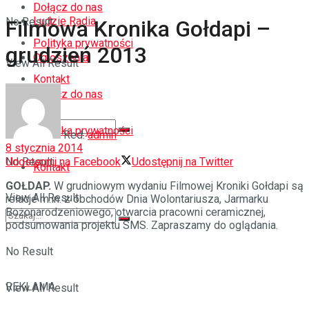
Dołącz do nas
Ludzie Radia
No Result
Filmowa Kronika Gołdapi –
Polityka prywatności
grudzień 2013
Ogłoszenia
View All Result
Kontakt
Dołącz do nas
Polityka prywatności
Red.
admin
8 stycznia 2014
Udostępnij na Facebook
Udostępnij na Twitter
No Result
Kontakt
GOŁDAP.
W grudniowym wydaniu Filmowej Kroniki Gołdapi są
View All Result
relacje m.in. z obchodów Dnia Wolontariusza, Jarmarku
Bożonarodzeniowego, otwarcia pracowni ceramicznej,
podsumowania projektu SMS. Zapraszamy do oglądania.
No Result
REKLAMA
View All Result