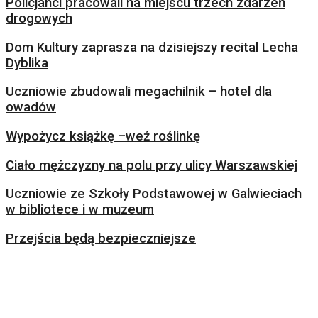
Policjanci pracowali na miejscu trzech zdarzeń
drogowych
Dom Kultury zaprasza na dzisiejszy recital Lecha
Dyblika
Uczniowie zbudowali megachilnik – hotel dla
owadów
Wypożycz książkę –weź roślinkę
Ciało mężczyzny na polu przy ulicy Warszawskiej
Uczniowie ze Szkoły Podstawowej w Galwieciach
w bibliotece i w muzeum
Przejścia będą bezpieczniejsze