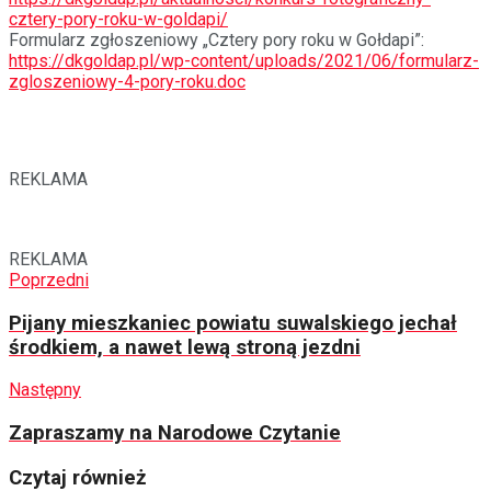
cztery-pory-roku-w-goldapi/
Formularz zgłoszeniowy „Cztery pory roku w Gołdapi”:
https://dkgoldap.pl/wp-content/uploads/2021/06/formularz-
zgloszeniowy-4-pory-roku.doc
REKLAMA
REKLAMA
Poprzedni
Pijany mieszkaniec powiatu suwalskiego jechał
środkiem, a nawet lewą stroną jezdni
Następny
Zapraszamy na Narodowe Czytanie
Czytaj również