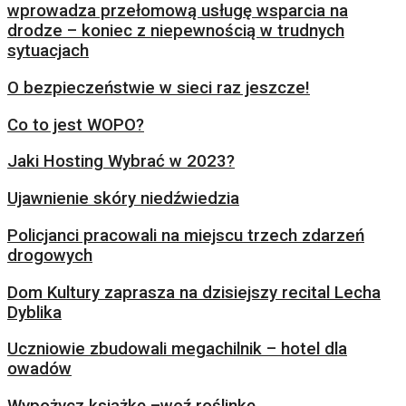
wprowadza przełomową usługę wsparcia na
drodze – koniec z niepewnością w trudnych
sytuacjach
O bezpieczeństwie w sieci raz jeszcze!
Co to jest WOPO?
Jaki Hosting Wybrać w 2023?
Ujawnienie skóry niedźwiedzia
Policjanci pracowali na miejscu trzech zdarzeń
drogowych
Dom Kultury zaprasza na dzisiejszy recital Lecha
Dyblika
Uczniowie zbudowali megachilnik – hotel dla
owadów