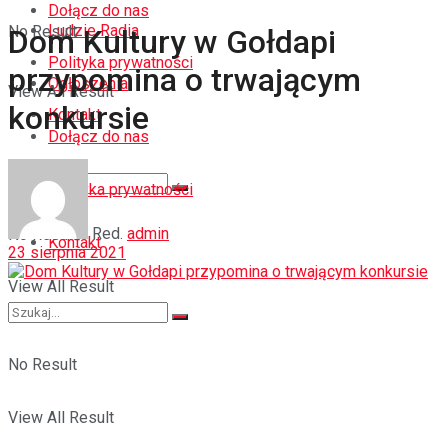
Dołącz do nas
Ludzie Radia
No Result
Dom Kultury w Gołdapi
Polityka prywatności
przypomina o trwającym
Ogłoszenia
View All Result
konkursie
Kontakt
Dołącz do nas
Polityka prywatności
Red.
admin
No Result
Kontakt
23 sierpnia 2021
View All Result
No Result
View All Result