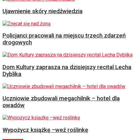
Ujawnienie skóry niedźwiedzia
Policjanci pracowali na miejscu trzech zdarzeń
drogowych
Dom Kultury zaprasza na dzisiejszy recital Lecha
Dyblika
Uczniowie zbudowali megachilnik – hotel dla
owadów
Wypożycz książkę –weź roślinkę