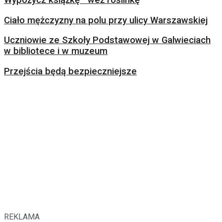
Wypożycz książkę –weź roślinkę
Ciało mężczyzny na polu przy ulicy Warszawskiej
Uczniowie ze Szkoły Podstawowej w Galwieciach
w bibliotece i w muzeum
Przejścia będą bezpieczniejsze
REKLAMA