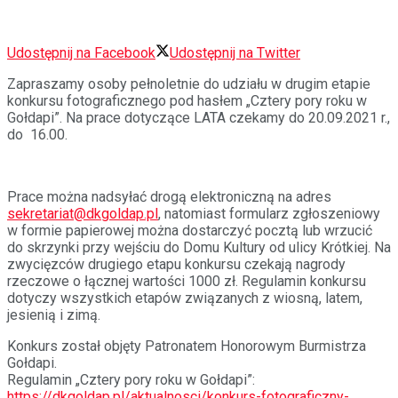
Udostępnij na Facebook
Udostępnij na Twitter
Zapraszamy osoby pełnoletnie do udziału w drugim etapie
konkursu fotograficznego pod hasłem „Cztery pory roku w
Gołdapi”. Na prace dotyczące LATA czekamy do 20.09.2021 r.,
do 16.00.
Prace można nadsyłać drogą elektroniczną na adres
sekretariat@dkgoldap.pl
, natomiast formularz zgłoszeniowy
w formie papierowej można dostarczyć pocztą lub wrzucić
do skrzynki przy wejściu do Domu Kultury od ulicy Krótkiej. Na
zwycięzców drugiego etapu konkursu czekają nagrody
rzeczowe o łącznej wartości 1000 zł. Regulamin konkursu
dotyczy wszystkich etapów związanych z wiosną, latem,
jesienią i zimą.
Konkurs został objęty Patronatem Honorowym Burmistrza
Gołdapi.
Regulamin „Cztery pory roku w Gołdapi”:
https://dkgoldap.pl/aktualnosci/konkurs-fotograficzny-