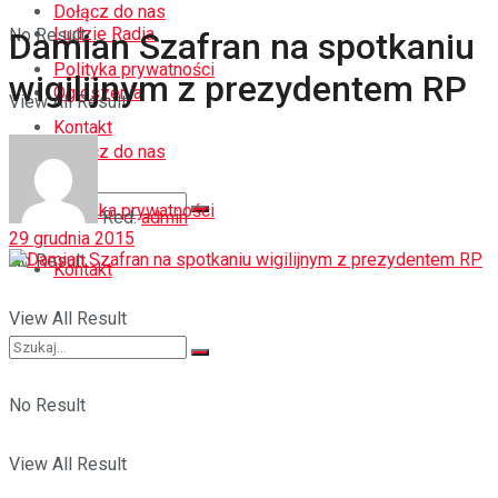
Dołącz do nas
Ludzie Radia
No Result
Damian Szafran na spotkaniu
Polityka prywatności
wigilijnym z prezydentem RP
Ogłoszenia
View All Result
Kontakt
Dołącz do nas
Polityka prywatności
Red.
admin
29 grudnia 2015
No Result
Kontakt
View All Result
No Result
View All Result