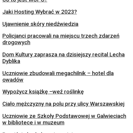
Jaki Hosting Wybrać w 2023?
Ujawnienie skóry niedźwiedzia
Policjanci pracowali na miejscu trzech zdarzeń
drogowych
Dom Kultury zaprasza na dzisiejszy recital Lecha
Dyblika
Uczniowie zbudowali megachilnik – hotel dla
owadów
Wypożycz książkę –weź roślinkę
Ciało mężczyzny na polu przy ulicy Warszawskiej
Uczniowie ze Szkoły Podstawowej w Galwieciach
w bibliotece i w muzeum