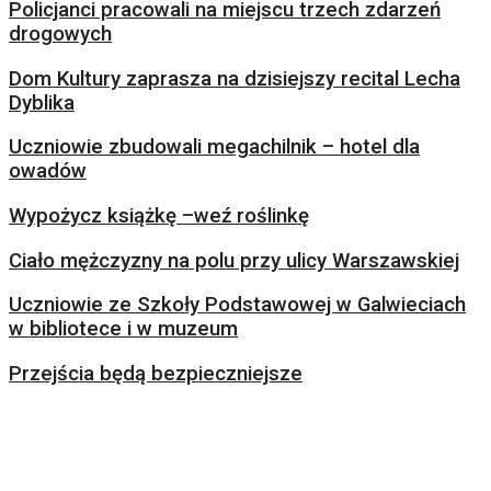
Policjanci pracowali na miejscu trzech zdarzeń
drogowych
Dom Kultury zaprasza na dzisiejszy recital Lecha
Dyblika
Uczniowie zbudowali megachilnik – hotel dla
owadów
Wypożycz książkę –weź roślinkę
Ciało mężczyzny na polu przy ulicy Warszawskiej
Uczniowie ze Szkoły Podstawowej w Galwieciach
w bibliotece i w muzeum
Przejścia będą bezpieczniejsze