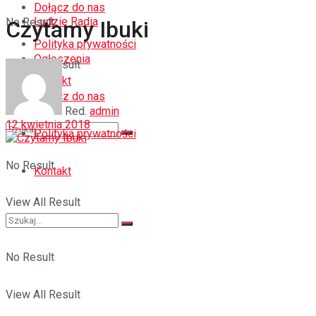
Dołącz do nas
Ludzie Radia
No Result
Czytamy Ibuki
Polityka prywatności
Ogłoszenia
View All Result
Kontakt
Dołącz do nas
Red.
admin
12 kwietnia 2018
Polityka prywatności
No Result
Kontakt
View All Result
No Result
View All Result