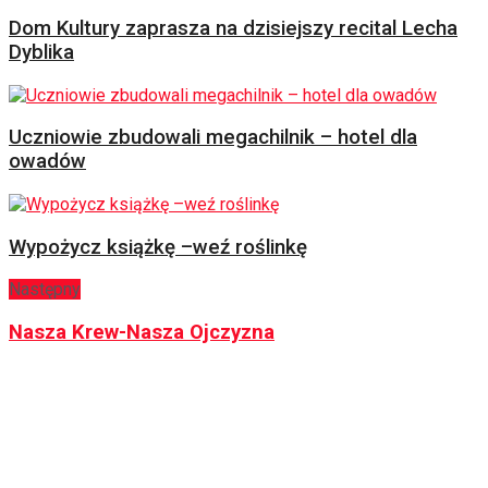
Dom Kultury zaprasza na dzisiejszy recital Lecha
Dyblika
Uczniowie zbudowali megachilnik – hotel dla
owadów
Wypożycz książkę –weź roślinkę
Następny
Nasza Krew-Nasza Ojczyzna