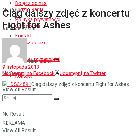
Dołącz do nas
Ludzie Radia
No Result
Ciąg dalszy zdjęć z koncertu
Polityka prywatności
Fight for Ashes
Ogłoszenia
View All Result
Kontakt
Dołącz do nas
Polityka prywatności
Red.
admin
9 listopada 2013
Udostępnij na Facebook
Udostępnij na Twitter
No Result
Kontakt
Ciąg dalszy zdjęć z koncertu Fight for Ashes.
View All Result
No Result
REKLAMA
View All Result