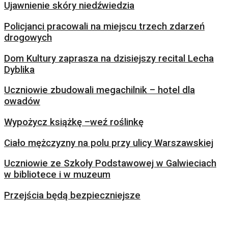
Ujawnienie skóry niedźwiedzia
Policjanci pracowali na miejscu trzech zdarzeń
drogowych
Dom Kultury zaprasza na dzisiejszy recital Lecha
Dyblika
Uczniowie zbudowali megachilnik – hotel dla
owadów
Wypożycz książkę –weź roślinkę
Ciało mężczyzny na polu przy ulicy Warszawskiej
Uczniowie ze Szkoły Podstawowej w Galwieciach
w bibliotece i w muzeum
Przejścia będą bezpieczniejsze