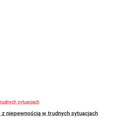
z niepewnością w trudnych sytuacjach