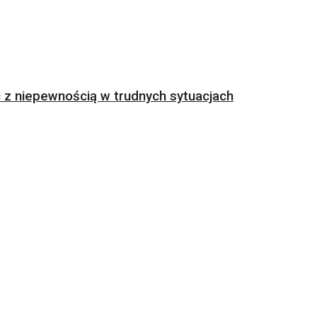
z niepewnością w trudnych sytuacjach