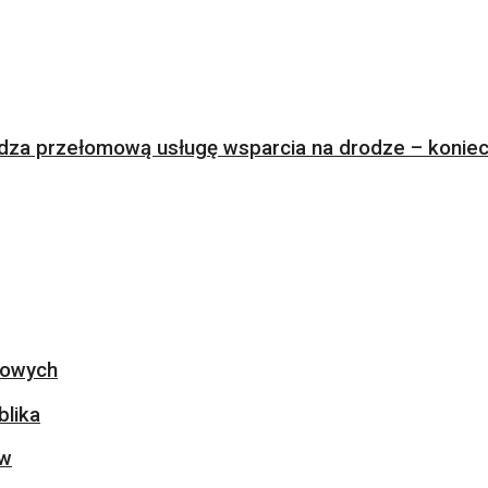
za przełomową usługę wsparcia na drodze – koniec 
ogowych
blika
ów