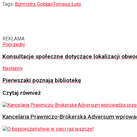
Tags:
Burmistrz Gołdapi
Tomasz Luto
REKLAMA
Poprzedni
Konsultacje społeczne dotyczące lokalizacji obw
Następny
Pierwszaki poznają bibliotekę
Czytaj również
Kancelaria Prawniczo-Brokerska Adversum wprowad