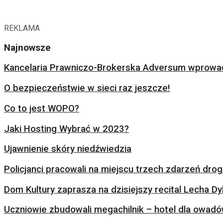
REKLAMA
Najnowsze
Kancelaria Prawniczo-Brokerska Adversum wprowad
O bezpieczeństwie w sieci raz jeszcze!
Co to jest WOPO?
Jaki Hosting Wybrać w 2023?
Ujawnienie skóry niedźwiedzia
Policjanci pracowali na miejscu trzech zdarzeń dr
Dom Kultury zaprasza na dzisiejszy recital Lecha Dy
Uczniowie zbudowali megachilnik – hotel dla owad