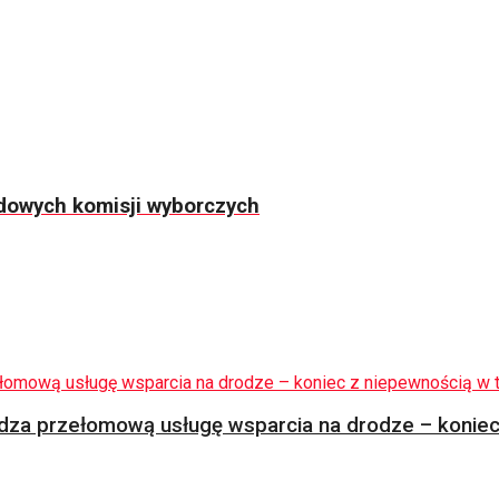
odowych komisji wyborczych
za przełomową usługę wsparcia na drodze – koniec 