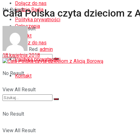
Dołącz do nas
Ludzie Radia
No Result
Cała Polska czyta dzieciom z 
Polityka prywatności
Ogłoszenia
View All Result
Kontakt
Dołącz do nas
Red.
admin
18 kwietnia 2018
Polityka prywatności
No Result
Kontakt
View All Result
No Result
View All Result