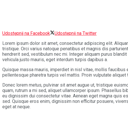
Udostępnij na Facebook
Udostępnij na Twitter
Lorem ipsum dolor sit amet, consectetur adipiscing elit. Aliquam
tristique. Orci varius natoque penatibus et magnis dis parturie
hendrerit sed, vestibulum nec mi. Integer aliquam purus blandit e
vehicula justo mauris, eget interdum turpis dapibus a.
Quisque massa mauris, imperdiet in nisl vitae, mollis faucibus 
pellentesque pharetra turpis vel mattis. Proin vulputate aliquet
Donec lorem metus, pulvinar sit amet augue ut, tristique euism
quam, rutrum a mi sed, aliquet ullamcorper ipsum. Phasellus bib
eu dignissim dui consectetur vitae. Aenean eget magna quis e
sed. Quisque eros enim, dignissim non efficitur posuere, viverr
eget at neque.