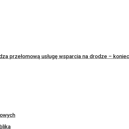
za przełomową usługę wsparcia na drodze – koniec 
ogowych
blika