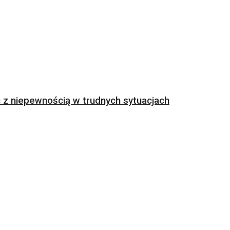
z niepewnością w trudnych sytuacjach