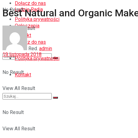
Dołącz do nas
Ludzie Radia
No Result
Best Natural and Organic Mak
Polityka prywatności
Ogłoszenia
View All Result
Kontakt
Dołącz do nas
Red.
admin
19 listopada 2018
Polityka prywatności
No Result
Kontakt
View All Result
No Result
View All Result