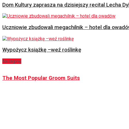
Dom Kultury zaprasza na dzisiejszy recital Lecha Dy
Uczniowie zbudowali megachilnik – hotel dla owad
Wypożycz książkę –weź roślinkę
Następny
The Most Popular Groom Suits