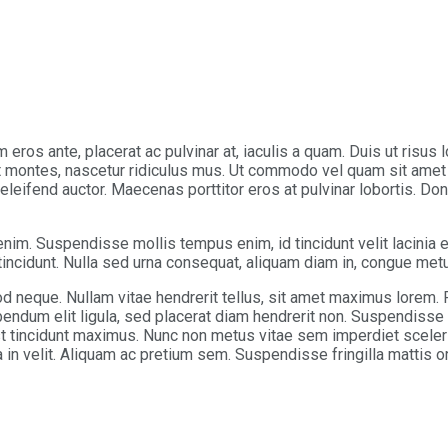
 eros ante, placerat ac pulvinar at, iaculis a quam. Duis ut risus
nt montes, nascetur ridiculus mus. Ut commodo vel quam sit amet 
leifend auctor. Maecenas porttitor eros at pulvinar lobortis. Done
enim. Suspendisse mollis tempus enim, id tincidunt velit lacinia
 tincidunt. Nulla sed urna consequat, aliquam diam in, congue met
od neque. Nullam vitae hendrerit tellus, sit amet maximus lorem
endum elit ligula, sed placerat diam hendrerit non. Suspendisse 
st tincidunt maximus. Nunc non metus vitae sem imperdiet scele
a in velit. Aliquam ac pretium sem. Suspendisse fringilla mattis o