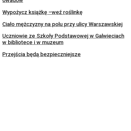
owadów
Wypożycz książkę –weź roślinkę
Ciało mężczyzny na polu przy ulicy Warszawskiej
Uczniowie ze Szkoły Podstawowej w Galwieciach
w bibliotece i w muzeum
Przejścia będą bezpieczniejsze