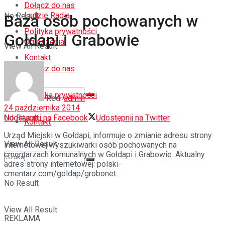
Dołącz do nas
Ludzie Radia
No Result
Baza osób pochowanych w
Polityka prywatności
Gołdapi i Grabowie
Ogłoszenia
View All Result
Kontakt
Dołącz do nas
Polityka prywatności
Red.
admin
24 października 2014
Udostępnij na Facebook
Udostępnij na Twitter
No Result
Kontakt
Urząd Miejski w Gołdapi, informuje o zmianie adresu strony
View All Result
internetowej wyszukiwarki osób pochowanych na
cmentarzach komunalnych w Gołdapi i Grabowie. Aktualny
adres strony internetowej: polski-
cmentarz.com/goldap/grobonet.
No Result
View All Result
REKLAMA