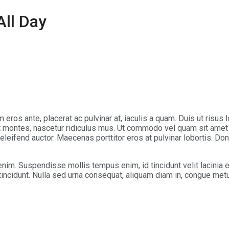
ll Day
 eros ante, placerat ac pulvinar at, iaculis a quam. Duis ut risus
nt montes, nascetur ridiculus mus. Ut commodo vel quam sit amet 
leifend auctor. Maecenas porttitor eros at pulvinar lobortis. Done
enim. Suspendisse mollis tempus enim, id tincidunt velit lacinia
 tincidunt. Nulla sed urna consequat, aliquam diam in, congue met