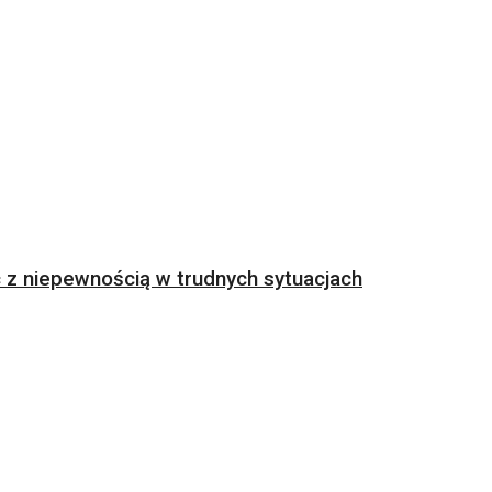
z niepewnością w trudnych sytuacjach