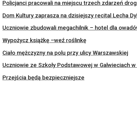
Policjanci pracowali na miejscu trzech zdarzeń dr
Dom Kultury zaprasza na dzisiejszy recital Lecha Dy
Uczniowie zbudowali megachilnik – hotel dla owad
Wypożycz książkę –weź roślinkę
Ciało mężczyzny na polu przy ulicy Warszawskiej
Uczniowie ze Szkoły Podstawowej w Galwieciach w 
Przejścia będą bezpieczniejsze