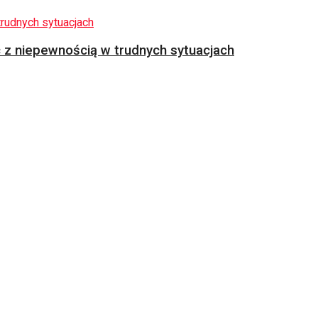
z niepewnością w trudnych sytuacjach