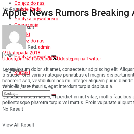
Dołącz do nas
Ludzie Radia
No Result
Apple News Rumors Breaking A
Polityka prywatności
Ogłoszenia
View All Result
Kontakt
Dołącz do nas
Red.
admin
19 listopada 2018
Polityka prywatności
Udostępnij na Facebook
Udostępnij na Twitter
Lorem ipsum dolor sit amet, consectetur adipiscing elit. Aliquam
No Result
Kontakt
tristique. Orci varius natoque penatibus et magnis dis parturie
hendrerit sed, vestibulum nec mi. Integer aliquam purus blandit e
View All Result
vehicula justo mauris, eget interdum turpis dapibus a.
Quisque massa mauris, imperdiet in nisl vitae, mollis faucibus 
pellentesque pharetra turpis vel mattis. Proin vulputate aliquet
No Result
View All Result