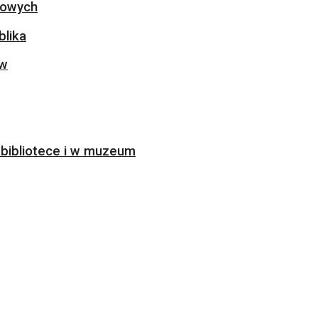
ogowych
blika
ów
bibliotece i w muzeum