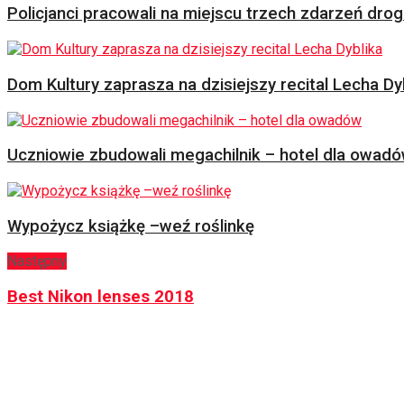
Policjanci pracowali na miejscu trzech zdarzeń dr
Dom Kultury zaprasza na dzisiejszy recital Lecha Dy
Uczniowie zbudowali megachilnik – hotel dla owad
Wypożycz książkę –weź roślinkę
Następny
Best Nikon lenses 2018