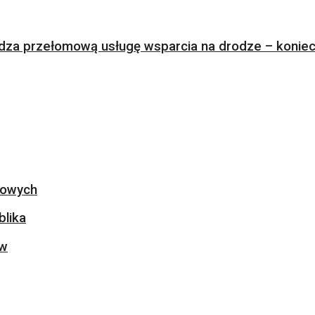
za przełomową usługę wsparcia na drodze – koniec 
ogowych
blika
ów