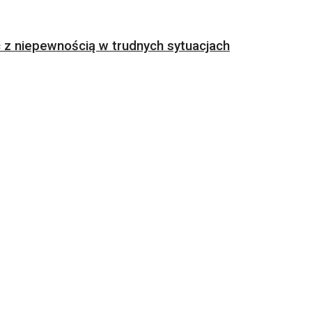
z niepewnością w trudnych sytuacjach