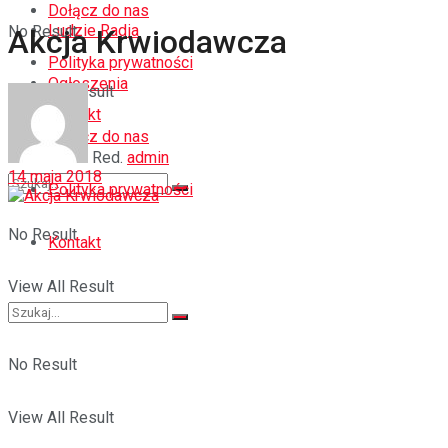
Dołącz do nas
Ludzie Radia
No Result
Akcja Krwiodawcza
Polityka prywatności
Ogłoszenia
View All Result
Kontakt
Dołącz do nas
Red.
admin
14 maja 2018
Polityka prywatności
No Result
Kontakt
View All Result
No Result
View All Result