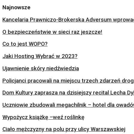
Najnowsze
Kancelaria Prawniczo-Brokerska Adversum wprowad
O bezpieczeństwie w sieci raz jeszcze!
Co to jest WOPO?
Jaki Hosting Wybrać w 2023?
Ujawnienie skóry niedźwiedzia
Policjanci pracowali na miejscu trzech zdarzeń dr
Dom Kultury zaprasza na dzisiejszy recital Lecha Dy
Uczniowie zbudowali megachilnik – hotel dla owad
Wypożycz książkę –weź roślinkę
Ciało mężczyzny na polu przy ulicy Warszawskiej