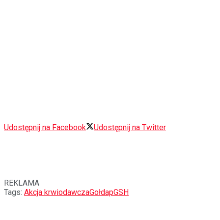
Udostępnij na Facebook
Udostępnij na Twitter
REKLAMA
Tags:
Akcja krwiodawcza
Gołdap
GSH