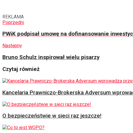
REKLAMA
Poprzedni
PWiK podpisał umowę na dofinansowanie inwestyc
Następny
Bruno Schulz inspirował wielu pisarzy
Czytaj również
Kancelaria Prawniczo-Brokerska Adversum wprowad
O bezpieczeństwie w sieci raz jeszcze!