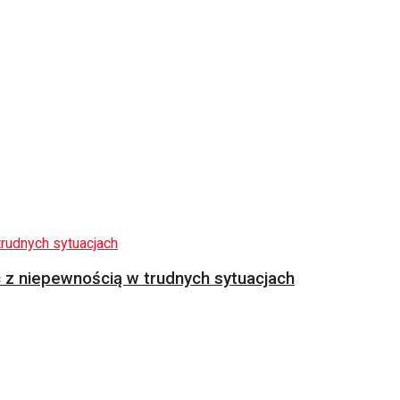
z niepewnością w trudnych sytuacjach