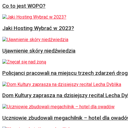
Co to jest WOPO?
Jaki Hosting Wybrać w 2023?
Ujawnienie skóry niedźwiedzia
Policjanci pracowali na miejscu trzech zdarzeń dr
Dom Kultury zaprasza na dzisiejszy recital Lecha Dy
Uczniowie zbudowali megachilnik – hotel dla owad